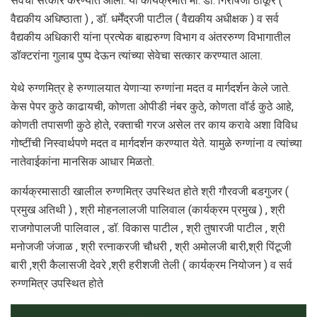
सेवेचा सत्कार करण्यात आला. या कार्यक्रमात मा. डॉ. गिरीषजी ठाकूर (
वैद्यकीय अधिष्ठाता ) , डॉ. धर्मेंद्रजी पाटील ( वैद्यकीय अधीक्षक ) व सर्व
वैद्यकीय अधिकारी यांना प्रत्येक बाह्यरुग्ण विभाग व अंतररुग्ण विभागातील
डॉक्टरांना गुलाब पुष्प देऊन त्यांच्या सेवेचा सत्कार करण्यात आला.
येथे रुग्णमित्र हे रुग्णालयात येणाऱ्या रुग्णांना मदत व मार्गदर्शन केले जाते.
केस पेपर कुठे काढायची, कोणता ओपीडी नंबर कुठे, कोणता वॉर्ड कुठे आहे,
कोणती तपासणी कुठे होते, रक्ताची गरज असेल तर काय करावे अशा विविध
गोष्टींची निस्वार्थपणे मदत व मार्गदर्शन करण्यात येते. यामुळे रुग्णांना व त्यांच्या
नातेवाईकांना मानसिक आधार मिळतो.
कार्यक्रमासाठी खालील रुग्णमित्र उपस्थित होते श्री गौरवजी बडगुजर (
प्रमुख अतिथी ) , श्री मोहनलालजी पालिवाल (कार्यक्रम प्रमुख ) , श्री
राजगोपालजी पालिवाल , डॉ. विकास पाटील , श्री तुषारजी पाटील , श्री
मनोजजी जंजाळ , श्री रत्नाकरजी चौधरी , श्री अमोलजी बारी,श्री पिंटूजी
बारी ,श्री कैलासजी देवरे ,श्री हरीशजी तेली ( कार्यक्रम नियोजन ) व सर्व
रुग्णमित्र उपस्थित होते