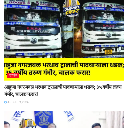
क्राईम
आहुजा नगरजवळ भरधाव ट्रालाची पादचाऱ्याला धडक; ३५ वर्षीय तरुण
गंभीर, चालक फरार!
AUGUST 9, 2026