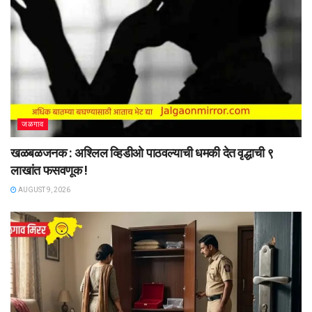
जळगाव
खळबळजनक : अश्लिल व्हिडीओ पाठवल्याची धमकी देत वृद्धाची ९
लाखांत फसवणूक !
AUGUST 9, 2026