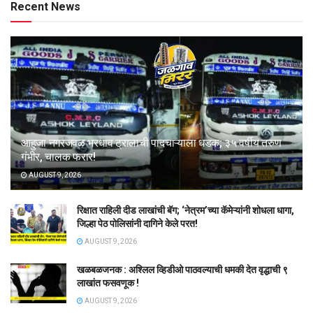
Recent News
आहुजा नगरजवळ भरधाव ट्रालाची पादचाऱ्याला धडक; ३५ वर्षीय तरुण
गंभीर, चालक फरार!
AUGUST 9, 2026
रिक्षात राहिली दीड लाखांची बॅग; ‘नेत्रम’च्या कॅमेऱ्यांनी शोधला धागा,
जिल्हा पेठ पोलिसांनी दागिने केले परत!
AUGUST 9, 2026
खळबळजनक : अश्लिल व्हिडीओ पाठवल्याची धमकी देत वृद्धाची ९
लाखांत फसवणूक !
AUGUST 9, 2026