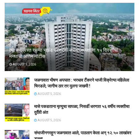
त्या वादग्रस्त खुल्या भूखंड प्रकरणी संस्थाअध्यक्षांना १५ दिवसांची
मनपाची अंतिम नोटीस
AUGUST 5, 2026
जळगावात भीषण अपघात : भरधाव टँकरने भाजी विक्रेत्या महिलेला
चिरडले; जागीच ठार तर मुलगा जखमी !
AUGUST 5, 2026
मासे पकडताना मृत्यूचा सापळा; निसर्डी धरणात ५६ वर्षीय व्यक्तीचा
दुर्दैवी अंत
AUGUST 5, 2026
संभाजीनगरहून जळगावात आले, पाठलाग केला अन् १२.५० लाखांवर
डल्ला