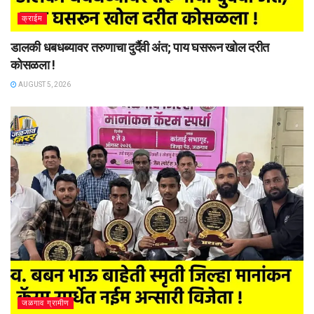
क्राईम
डालकी धबधब्यावर तरुणाचा दुर्दैवी अंत; पाय घसरून खोल दरीत
कोसळला !
AUGUST 5, 2026
जळगाव ग्रामीण