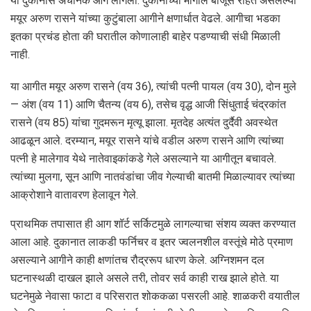
या दुकानास अचानक आग लागली. दुकानाच्या मागील बाजूस राहत असलेल्या
मयूर अरुण रासने यांच्या कुटुंबाला आगीने क्षणार्धात वेढले. आगीचा भडका
इतका प्रचंड होता की घरातील कोणालाही बाहेर पडण्याची संधी मिळाली
नाही.
या आगीत मयूर अरुण रासने (वय 36), त्यांची पत्नी पायल (वय 30), दोन मुले
— अंश (वय 11) आणि चैतन्य (वय 6), तसेच वृद्ध आजी सिंधुताई चंद्रकांत
रासने (वय 85) यांचा गुदमरून मृत्यू झाला. मृतदेह अत्यंत दुर्दैवी अवस्थेत
आढळून आले. दरम्यान, मयूर रासने यांचे वडील अरुण रासने आणि त्यांच्या
पत्नी हे मालेगाव येथे नातेवाइकांकडे गेले असल्याने या आगीतून बचावले.
त्यांच्या मुलगा, सून आणि नातवंडांचा जीव गेल्याची बातमी मिळाल्यावर त्यांच्या
आक्रोशाने वातावरण हेलावून गेले.
प्राथमिक तपासात ही आग शॉर्ट सर्किटमुळे लागल्याचा संशय व्यक्त करण्यात
आला आहे. दुकानात लाकडी फर्निचर व इतर ज्वलनशील वस्तूंचे मोठे प्रमाण
असल्याने आगीने काही क्षणांतच रौद्ररूप धारण केले. अग्निशमन दल
घटनास्थळी दाखल झाले असले तरी, तोवर सर्व काही राख झाले होते. या
घटनेमुळे नेवासा फाटा व परिसरात शोककळा पसरली आहे. शाळकरी वयातील