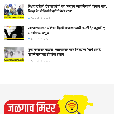
रिक्षात राहिली दीड लाखांची बॅग; ‘नेत्रम’च्या कॅमेऱ्यांनी शोधला धागा,
जिल्हा पेठ पोलिसांनी दागिने केले परत!
AUGUST 9, 2026
खळबळजनक : अश्लिल व्हिडीओ पाठवल्याची धमकी देत वृद्धाची ९
लाखांत फसवणूक !
AUGUST 9, 2026
पुन्हा बरसणार पाऊस : जळगावसह सात जिल्ह्यांना ‘यलो अलर्ट’;
वादळी वाऱ्यासह विजांचा इशारा !
AUGUST 8, 2026