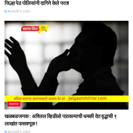
जिल्हा पेठ पोलिसांनी दागिने केले परत!
AUGUST 9, 2026
जळगाव
खळबळजनक : अश्लिल व्हिडीओ पाठवल्याची धमकी देत वृद्धाची ९
लाखांत फसवणूक !
AUGUST 9, 2026