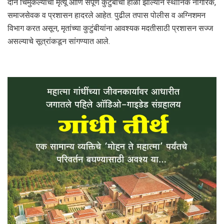
दोन चिमुकल्यांचा मृत्यू आणि संपूर्ण कुटुंबाची होळी झाल्याने स्थानिक नागरिक,
समाजसेवक व प्रशासन हादरले आहेत. पुढील तपास पोलीस व अग्निशमन
विभाग करत असून, मृतांच्या कुटुंबीयांना आवश्यक मदतीसाठी प्रशासन सज्ज
असल्याचे सूत्रांकडून सांगण्यात आले.