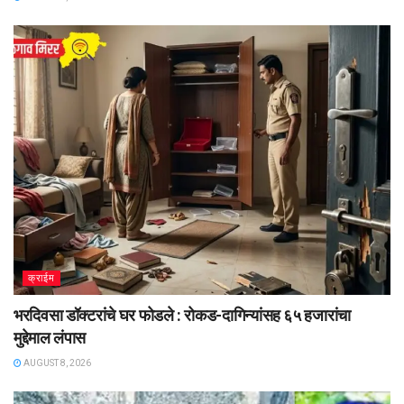
क्राईम
भरदिवसा डॉक्टरांचे घर फोडले : रोकड-दागिन्यांसह ६५ हजारांचा
मुद्देमाल लंपास
AUGUST 8, 2026