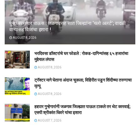
पुन्हा बरसणार पाऊस : जळगावसह सात जिल्ह्यांना ‘यलो अलर्ट’; वादळी
वाऱ्यासह विजांचा इशारा !
AUGUST 8, 2026
भरदिवसा डॉक्टरांचे घर फोडले : रोकड-दागिन्यांसह ६५ हजारांचा
मुद्देमाल लंपास
AUGUST 8, 2026
ट्रॅक्टर मागे घेताना अंदाज चुकला; विहिरीत पडून शिंदीच्या तरुणाचा
मृत्यू
AUGUST 8, 2026
हद्दपार गुन्हेगारांनी जळगाव जिल्ह्यात पाऊल टाकले तर थेट कारवाई;
एसपी श्रीकांत धिवरे यांचा इशारा
AUGUST 7, 2026