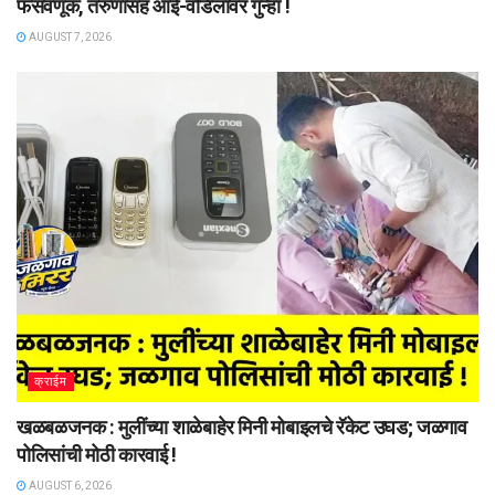
फसवणूक, तरुणासह आई-वडिलांवर गुन्हा !
AUGUST 7, 2026
क्राईम
खळबळजनक : मुलींच्या शाळेबाहेर मिनी मोबाइलचे रॅकेट उघड; जळगाव
पोलिसांची मोठी कारवाई !
AUGUST 6, 2026