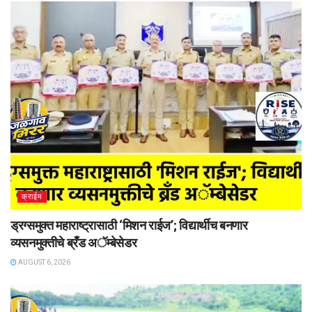
क्राईम
ड्रग्समुक्त महाराष्ट्रासाठी ‘मिशन राईज’; विद्यार्थीच बनणार
व्यसनमुक्तीचे ब्रँड अॅम्बेसेडर
AUGUST 6, 2026