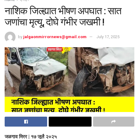
नाशिक जिल्ह्यात भीषण अपघात : सात
जणांचा मृत्यू, दोघे गंभीर जखमी !
by
jalgaonmirrornews@gmail.com
July 17, 2025
जळगाव मिरर | १७ जुलै २०२५