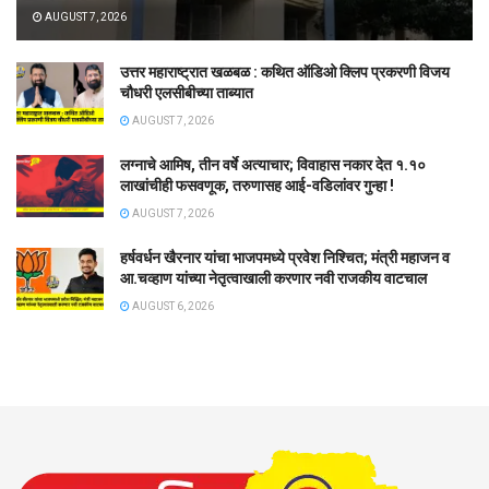
AUGUST 7, 2026
उत्तर महाराष्ट्रात खळबळ : कथित ऑडिओ क्लिप प्रकरणी विजय
चौधरी एलसीबीच्या ताब्यात
AUGUST 7, 2026
लग्नाचे आमिष, तीन वर्षे अत्याचार; विवाहास नकार देत १.१०
लाखांचीही फसवणूक, तरुणासह आई-वडिलांवर गुन्हा !
AUGUST 7, 2026
हर्षवर्धन खैरनार यांचा भाजपमध्ये प्रवेश निश्चित; मंत्री महाजन व
आ.चव्हाण यांच्या नेतृत्वाखाली करणार नवी राजकीय वाटचाल
AUGUST 6, 2026