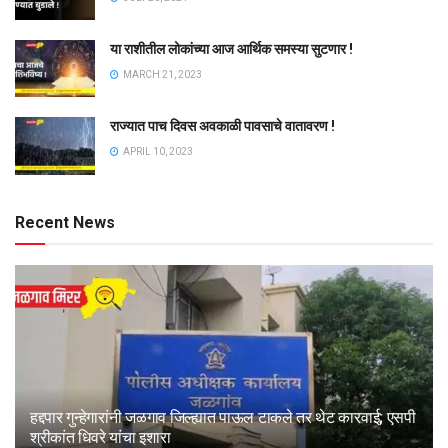
या राशीतील लोकांच्या आज आर्थिक समस्या सुटणार !
MARCH 21, 2023
राज्यात पाच दिवस अवकाळी पावसाचे वातावरण !
APRIL 10, 2023
Recent News
हद्दपार गुन्हेगारांनी जळगाव जिल्ह्यात पाऊल टाकले तर थेट कारवाई; एसपी
श्रीकांत धिवरे यांचा इशारा