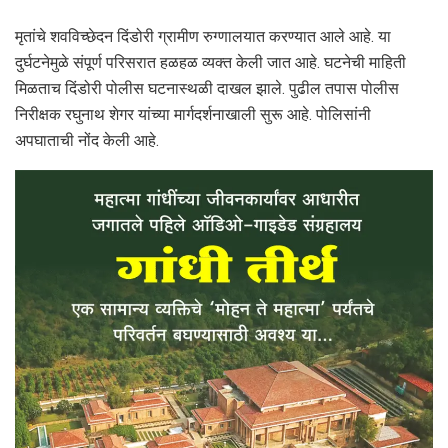
मृतांचे शवविच्छेदन दिंडोरी ग्रामीण रुग्णालयात करण्यात आले आहे. या
दुर्घटनेमुळे संपूर्ण परिसरात हळहळ व्यक्त केली जात आहे. घटनेची माहिती
मिळताच दिंडोरी पोलीस घटनास्थळी दाखल झाले. पुढील तपास पोलीस
निरीक्षक रघुनाथ शेगर यांच्या मार्गदर्शनाखाली सुरू आहे. पोलिसांनी
अपघाताची नोंद केली आहे.