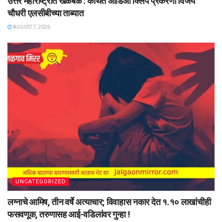
उत्तर महाराष्ट्रात खळबळ : कथित ऑडिओ क्लिप प्रकरणी विजय
चौधरी एलसीबीच्या ताब्यात
AUGUST 7, 2026
UNCATEGORIZED
लग्नाचे आमिष, तीन वर्षे अत्याचार; विवाहास नकार देत १.१० लाखांचीही
फसवणूक, तरुणासह आई-वडिलांवर गुन्हा !