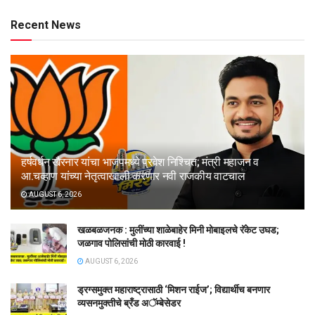
Recent News
हर्षवर्धन खैरनार यांचा भाजपमध्ये प्रवेश निश्चित; मंत्री महाजन व
आ.चव्हाण यांच्या नेतृत्वाखाली करणार नवी राजकीय वाटचाल
AUGUST 6, 2026
खळबळजनक : मुलींच्या शाळेबाहेर मिनी मोबाइलचे रॅकेट उघड;
जळगाव पोलिसांची मोठी कारवाई !
AUGUST 6, 2026
ड्रग्समुक्त महाराष्ट्रासाठी ‘मिशन राईज’; विद्यार्थीच बनणार
व्यसनमुक्तीचे ब्रँड अॅम्बेसेडर