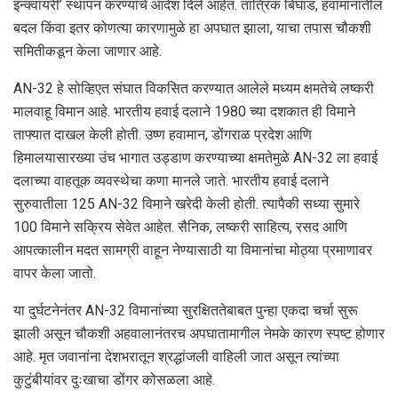
इन्क्वायरी’ स्थापन करण्याचे आदेश दिले आहेत. तांत्रिक बिघाड, हवामानातील
बदल किंवा इतर कोणत्या कारणामुळे हा अपघात झाला, याचा तपास चौकशी
समितीकडून केला जाणार आहे.
AN-32 हे सोव्हिएत संघात विकसित करण्यात आलेले मध्यम क्षमतेचे लष्करी
मालवाहू विमान आहे. भारतीय हवाई दलाने 1980 च्या दशकात ही विमाने
ताफ्यात दाखल केली होती. उष्ण हवामान, डोंगराळ प्रदेश आणि
हिमालयासारख्या उंच भागात उड्डाण करण्याच्या क्षमतेमुळे AN-32 ला हवाई
दलाच्या वाहतूक व्यवस्थेचा कणा मानले जाते. भारतीय हवाई दलाने
सुरुवातीला 125 AN-32 विमाने खरेदी केली होती. त्यापैकी सध्या सुमारे
100 विमाने सक्रिय सेवेत आहेत. सैनिक, लष्करी साहित्य, रसद आणि
आपत्कालीन मदत सामग्री वाहून नेण्यासाठी या विमानांचा मोठ्या प्रमाणावर
वापर केला जातो.
या दुर्घटनेनंतर AN-32 विमानांच्या सुरक्षिततेबाबत पुन्हा एकदा चर्चा सुरू
झाली असून चौकशी अहवालानंतरच अपघातामागील नेमके कारण स्पष्ट होणार
आहे. मृत जवानांना देशभरातून श्रद्धांजली वाहिली जात असून त्यांच्या
कुटुंबीयांवर दुःखाचा डोंगर कोसळला आहे.