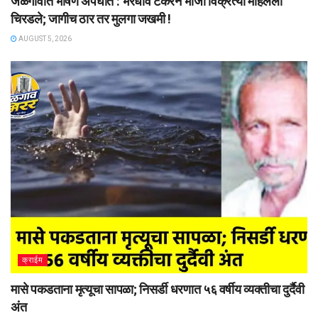
जळगावात भीषण अपघात : भरधाव टँकरने भाजी विक्रेत्या महिलेला
चिरडले; जागीच ठार तर मुलगा जखमी !
AUGUST 5, 2026
क्राईम
मासे पकडताना मृत्यूचा सापळा; निसर्डी धरणात ५६ वर्षीय व्यक्तीचा दुर्दैवी
अंत