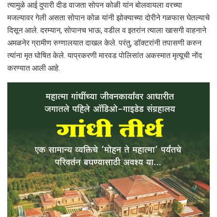
त्यामुळे आई दुपारी दीड वाजता सोपन कोळी यांन बोलवायला वरच्या
मजल्यावर गेली असता सोपान कोळ यांनी झोक्याच्या दोरीने गळफास घेतल्याचे
दिसून आले. दरम्यान, सोपानच भाऊ, वडील व इतरांन त्याला खासगी वाहनाने
अमळनेर ग्रामीण रुग्णालयात दाखल केले. परंतु, डॉक्टरांनी तपासणी करुन
त्यांना मृत घोषित केले. याप्रकरणी मारवड पोलिसांत अकस्मात मृत्यूची नोंद
करण्यात आली आहे.