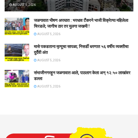
AUGUST 5, 2026
जळगावात भीषण अपघात : भरधाव टँकरने भाजी विक्रेत्या महिलेला
चिरडले; जागीच ठार तर मुलगा जखमी !
AUGUST 5, 2026
मासे पकडताना मृत्यूचा सापळा; निसर्डी धरणात ५६ वर्षीय व्यक्तीचा
दुर्दैवी अंत
AUGUST 5, 2026
संभाजीनगरहून जळगावात आले, पाठलाग केला अन् १२.५० लाखांवर
डल्ला
AUGUST 5, 2026