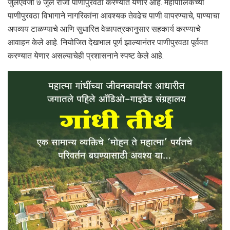
जुलैऐवजी ७ जुलै रोजी पाणीपुरवठा करण्यात येणार आहे. महापालिकेच्या
पाणीपुरवठा विभागाने नागरिकांना आवश्यक तेवढेच पाणी वापरण्याचे, पाण्याचा
अपव्यय टाळण्याचे आणि सुधारित वेळापत्रकानुसार सहकार्य करण्याचे
आवाहन केले आहे. नियोजित देखभाल पूर्ण झाल्यानंतर पाणीपुरवठा पूर्ववत
करण्यात येणार असल्याचेही प्रशासनाने स्पष्ट केले आहे.