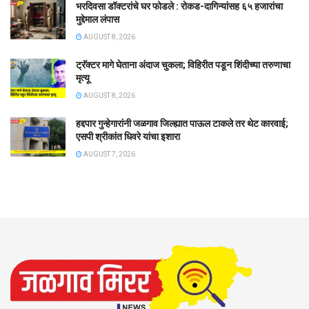
भरदिवसा डॉक्टरांचे घर फोडले : रोकड-दागिन्यांसह ६५ हजारांचा
मुद्देमाल लंपास
AUGUST 8, 2026
ट्रॅक्टर मागे घेताना अंदाज चुकला; विहिरीत पडून शिंदीच्या तरुणाचा
मृत्यू
AUGUST 8, 2026
हद्दपार गुन्हेगारांनी जळगाव जिल्ह्यात पाऊल टाकले तर थेट कारवाई;
एसपी श्रीकांत धिवरे यांचा इशारा
AUGUST 7, 2026