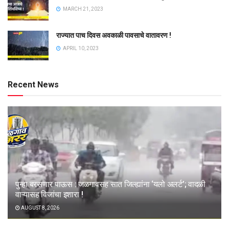
MARCH 21, 2023
राज्यात पाच दिवस अवकाळी पावसाचे वातावरण !
APRIL 10, 2023
Recent News
पुन्हा बरसणार पाऊस : जळगावसह सात जिल्ह्यांना ‘यलो अलर्ट’; वादळी
वाऱ्यासह विजांचा इशारा !
AUGUST 8, 2026