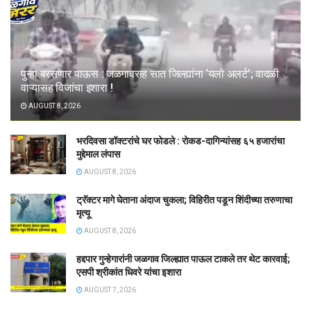
पुन्हा बरसणार पाऊस : जळगावसह सात जिल्ह्यांना ‘यलो अलर्ट’; वादळी
वाऱ्यासह विजांचा इशारा !
AUGUST 8, 2026
भरदिवसा डॉक्टरांचे घर फोडले : रोकड-दागिन्यांसह ६५ हजारांचा
मुद्देमाल लंपास
AUGUST 8, 2026
ट्रॅक्टर मागे घेताना अंदाज चुकला; विहिरीत पडून शिंदीच्या तरुणाचा
मृत्यू
AUGUST 8, 2026
हद्दपार गुन्हेगारांनी जळगाव जिल्ह्यात पाऊल टाकले तर थेट कारवाई;
एसपी श्रीकांत धिवरे यांचा इशारा
AUGUST 7, 2026