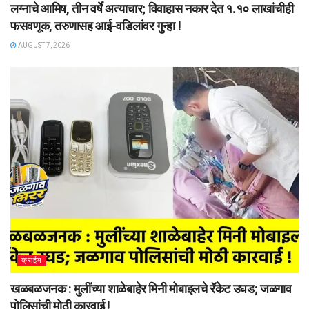
लग्नाचे आमिष, तीन वर्षे अत्याचार; विवाहास नकार देत १.१० लाखांचीही
फसवणूक, तरुणासह आई-वडिलांवर गुन्हा !
AUGUST 7, 2026
क्राईम
खळबळजनक : मुलींच्या शाळेबाहेर मिनी मोबाइलचे रॅकेट उघड; जळगाव
पोलिसांची मोठी कारवाई !