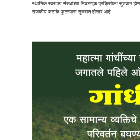
स्थानिक स्वराज्य संस्थांच्या निवडणूक प्रक्रियेला सुरुवात ह
राजकीय फटाके फुटण्यास सुरुवात होणार आहे.