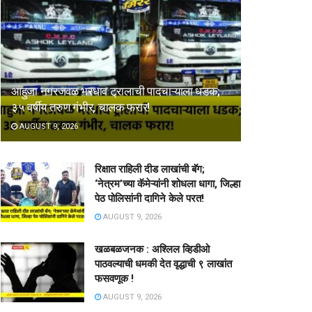
आहुजा नगरजवळ भरधाव ट्रालाची पादचाऱ्याला धडक;
३५ वर्षीय तरुण गंभीर, चालक फरार!
AUGUST 9, 2026
रिक्षात राहिली दीड लाखांची बॅग;
‘नेत्रम’च्या कॅमेऱ्यांनी शोधला धागा, जिल्हा
पेठ पोलिसांनी दागिने केले परत!
AUGUST 9, 2026
खळबळजनक : अश्लिल व्हिडीओ
पाठवल्याची धमकी देत वृद्धाची ९ लाखांत
फसवणूक !
AUGUST 9, 2026