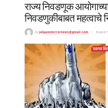
राज्य निवडणूक आयोगाच्या 
निवडणुकीबाबत महत्वाचे नि
by
jalgaonmirrornews@gmail.com
August 5