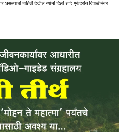
ोणार असल्याची माहिती देखील त्यांनी दिली आहे. एकंदरीत दिवाळीनंतर