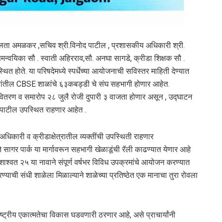
. हेमलता अमळकर ,सचिव श्री.विनोद पाटील , प्रशासकीय अधिकारी श्री.
ा समन्वयिका सौ . स्वाती अहिरराव,सौ. अनघा सागडे, क्रीडा शिक्षक सौ .
 होते. या परिषदेमध्ये स्पर्धेच्या आयोजनाची सविस्तर माहिती देण्यात
राज्यांतील CBSE शाळांचे ६३कबड्डी चे संघ सहभागी होणार आहेत.
ितरण व समारोप २८ जुलै रोजी दुपारी ३ वाजता होणार असून , उद्घाटन
ाव पाटील उपस्थित राहणार आहेत .
अधिकारी व क्रीडाक्षेत्रातील व्यक्तींची उपस्थिती राहणार
ागर पार्क या मार्गावरून सहभागी खेळाडूंची रॅली काढण्यात येणार आहे
 शाश्वत २५ या नावाने संपूर्ण वर्षभर विविध उपक्रमांचे आयोजन करण्यात
ाची संधी शाळेला मिळाल्याने शाळेच्या प्रतिष्ठेत एक मानाचा तुरा रोवला
आणि राष्ट्रीय एकात्मतेचा विकास घडवणारी ठरणार आहे, असे प्राचार्यांनी