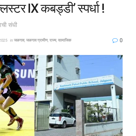
स्टर IX कबड्डी’ स्पर्धा !
ची संधी
0
 2025
in
जळगाव
,
जळगाव ग्रामीण
,
राज्य
,
सामाजिक