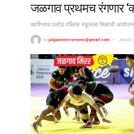
जळगाव प्रथमच रंगणार ‘क्ल
काशिनाथ पलोड पब्लिक स्कूलला मिळाली आयोजना
by
jalgaonmirrornews@gmail.com
July 23,