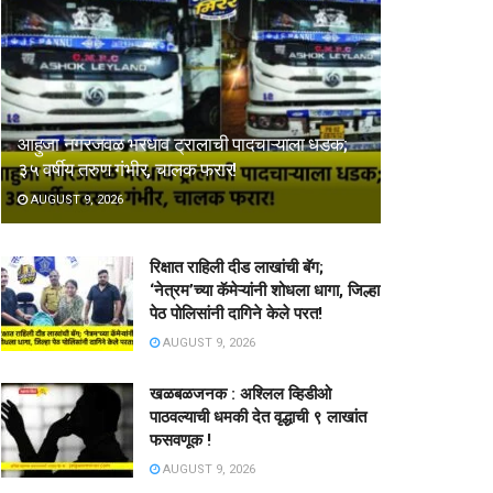
आहुजा नगरजवळ भरधाव ट्रालाची पादचाऱ्याला धडक;
३५ वर्षीय तरुण गंभीर, चालक फरार!
AUGUST 9, 2026
रिक्षात राहिली दीड लाखांची बॅग;
‘नेत्रम’च्या कॅमेऱ्यांनी शोधला धागा, जिल्हा
पेठ पोलिसांनी दागिने केले परत!
AUGUST 9, 2026
खळबळजनक : अश्लिल व्हिडीओ
पाठवल्याची धमकी देत वृद्धाची ९ लाखांत
फसवणूक !
AUGUST 9, 2026