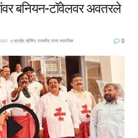
ऱ्यांवर बनियन-टॉवेलवर अवतरले
0
 2025
in
क्राईम
,
ब्रेकिंग
,
राजकीय
,
राज्य
,
सामाजिक