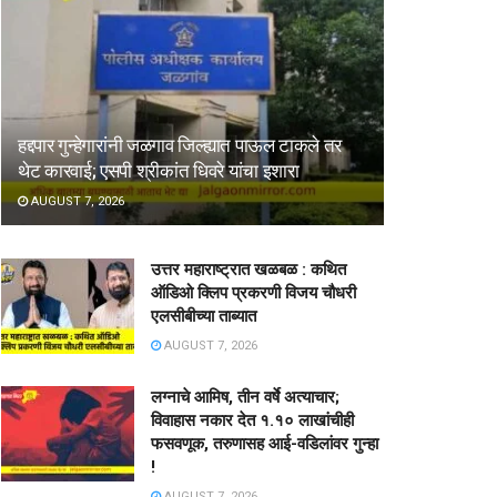
हद्दपार गुन्हेगारांनी जळगाव जिल्ह्यात पाऊल टाकले तर
थेट कारवाई; एसपी श्रीकांत धिवरे यांचा इशारा
AUGUST 7, 2026
उत्तर महाराष्ट्रात खळबळ : कथित
ऑडिओ क्लिप प्रकरणी विजय चौधरी
एलसीबीच्या ताब्यात
AUGUST 7, 2026
लग्नाचे आमिष, तीन वर्षे अत्याचार;
विवाहास नकार देत १.१० लाखांचीही
फसवणूक, तरुणासह आई-वडिलांवर गुन्हा
!
AUGUST 7, 2026