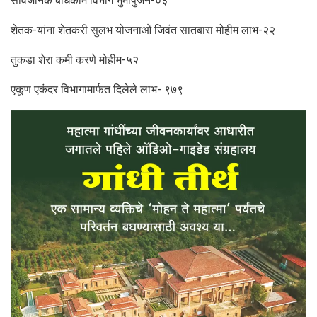
सार्वजनिक बांधकाम विभाग भुमीपुजन-०३
शेतक-यांना शेतकरी सुलभ योजनाओं जिवंत सातबारा मोहीम लाभ-२२
तुकडा शेरा कमी करणे मोहीम-५२
एकूण एकंदर विभागामार्फत दिलेले लाभ- ९७९