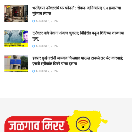
भरदिवसा डॉक्टरांचे घर फोडले : रोकड-दागिन्यांसह ६५ हजारांचा
मुद्देमाल लंपास
AUGUST 8, 2026
ट्रॅक्टर मागे घेताना अंदाज चुकला; विहिरीत पडून शिंदीच्या तरुणाचा
मृत्यू
AUGUST 8, 2026
हद्दपार गुन्हेगारांनी जळगाव जिल्ह्यात पाऊल टाकले तर थेट कारवाई;
एसपी श्रीकांत धिवरे यांचा इशारा
AUGUST 7, 2026