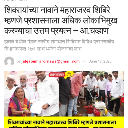
शिवरायांच्या नावाने महाराजस्व शिबिरे
म्हणजे प्रशासनाला अधिक लोकाभिमुख
करण्याचा उत्तम प्रयत्न – आ.चव्हाण
हातले येथील मंडळ स्तरीय समाधान शिबिरात विविध प्रशासकीय
विभागांमार्फत ९७९ लाभार्थ्यांना योजनांचा लाभ
by
jalgaonmirrornews@gmail.com
June 13, 2025