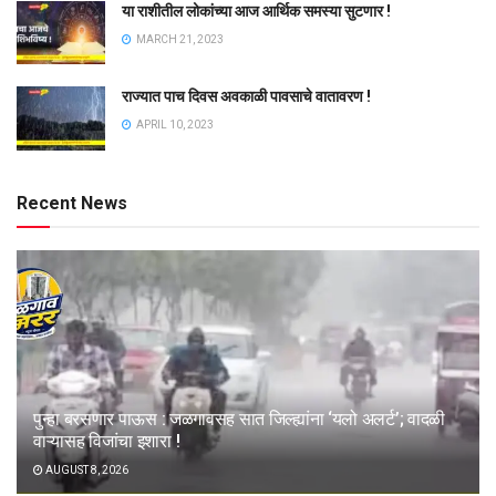
या राशीतील लोकांच्या आज आर्थिक समस्या सुटणार !
MARCH 21, 2023
राज्यात पाच दिवस अवकाळी पावसाचे वातावरण !
APRIL 10, 2023
Recent News
पुन्हा बरसणार पाऊस : जळगावसह सात जिल्ह्यांना ‘यलो अलर्ट’; वादळी
वाऱ्यासह विजांचा इशारा !
AUGUST 8, 2026