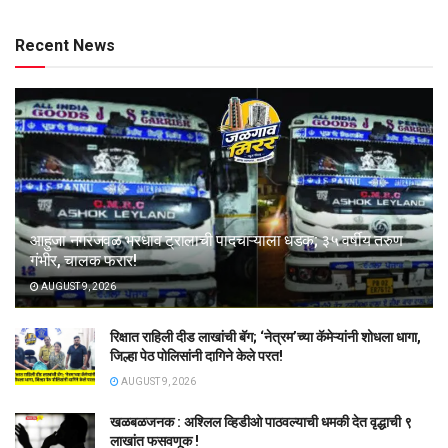
Recent News
आहुजा नगरजवळ भरधाव ट्रालाची पादचाऱ्याला धडक; ३५ वर्षीय तरुण
गंभीर, चालक फरार!
AUGUST 9, 2026
रिक्षात राहिली दीड लाखांची बॅग; ‘नेत्रम’च्या कॅमेऱ्यांनी शोधला धागा,
जिल्हा पेठ पोलिसांनी दागिने केले परत!
AUGUST 9, 2026
खळबळजनक : अश्लिल व्हिडीओ पाठवल्याची धमकी देत वृद्धाची ९
लाखांत फसवणूक !