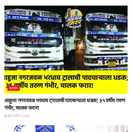
क्राईम
आहुजा नगरजवळ भरधाव ट्रालाची पादचाऱ्याला धडक; ३५ वर्षीय तरुण
गंभीर, चालक फरार!
AUGUST 9, 2026