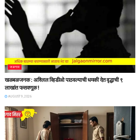
जळगाव
खळबळजनक : अश्लिल व्हिडीओ पाठवल्याची धमकी देत वृद्धाची ९
लाखांत फसवणूक !
AUGUST 9, 2026