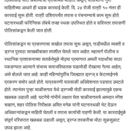
दिल्लीकडे जात असल्याची प्राथमिक माहिती असून, पोलिसांनी गुप्त
माहितीच्या आधारे ही धडक कारवाई केली. दि. २४ रोजी रात्री १० नंतर ही
कारवाई सुरू होती. रात्री उशिरापर्यंत तपास व पंचनाम्याचे काम सुरू होते.
घटनास्थळी फॉरेन्सिक लॅबचे तज्ज्ञ पथक उपस्थित होते व सविस्तर तपासणी
पोलिसांकडून केली जात होती.
पोलिसांकडून या प्रकरणाचा सखोल तपास सुरू असून, गाडीमधील व्यक्ती व
ड्रग्ज पुरवठा साखळीबाबत तपशील घेतले जात आहेत. महामार्ग पोलीस व
स्थानिक प्रशासनाच्या सतर्कतेमुळे मोठ्या प्रमाणात अमली पदार्थांचा साठा
पकडण्यात आल्याने संभाव्य समाजविघातक घडामोडी रोखल्या गेल्या आहेत,
असे बोलले जात आहे. काही महिन्यांपुर्वीच जिल्ह्यात ड्रग्ज् व केटामाईनचे
प्रकरण समोर आले होते. याप्रकरणी पावसाळी अधिवेशनात पडसाद उमटले
होते. त्यानंतर पुन्हा चाळीसगाव येथे ड्रग्ज्ची मोठी कारवाई झाल्यामुळे एकच
खळबळ उडाली आहे. घटनेचे गांभीर्य लक्षात घेता चाळीसगावचे आमदार मंगेश
चव्हाण, शहर पोलिस निरीक्षक अमित मनेळ यांनी घटनास्थळी भेट देऊन
अधिकाऱ्यांकडून माहिती घेतली व तपास कार्याची पाहणी केली. या कारवाईमुळे
संपूर्ण परिसरात खळबळ उडाली असून, ड्रग्ज तस्करीचा मोठा सुळसुळाट
उघड झाला आहे.