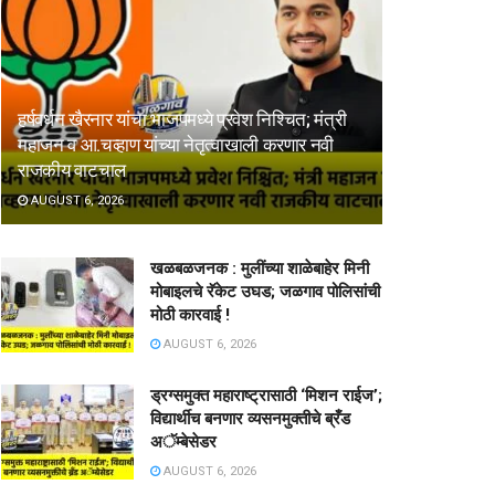
हर्षवर्धन खैरनार यांचा भाजपमध्ये प्रवेश निश्चित; मंत्री
महाजन व आ.चव्हाण यांच्या नेतृत्वाखाली करणार नवी
राजकीय वाटचाल
AUGUST 6, 2026
खळबळजनक : मुलींच्या शाळेबाहेर मिनी
मोबाइलचे रॅकेट उघड; जळगाव पोलिसांची
मोठी कारवाई !
AUGUST 6, 2026
ड्रग्समुक्त महाराष्ट्रासाठी ‘मिशन राईज’;
विद्यार्थीच बनणार व्यसनमुक्तीचे ब्रँड
अॅम्बेसेडर
AUGUST 6, 2026