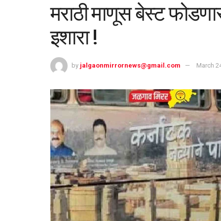
मराठी माणूस बेस्ट फोडणार 
इशारा !
by
jalgaonmirrornews@gmail.com
March 24