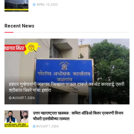
APRIL 10, 2023
Recent News
हद्दपार गुन्हेगारांनी जळगाव जिल्ह्यात पाऊल टाकले तर थेट कारवाई; एसपी
श्रीकांत धिवरे यांचा इशारा
AUGUST 7, 2026
उत्तर महाराष्ट्रात खळबळ : कथित ऑडिओ क्लिप प्रकरणी विजय
चौधरी एलसीबीच्या ताब्यात
AUGUST 7, 2026