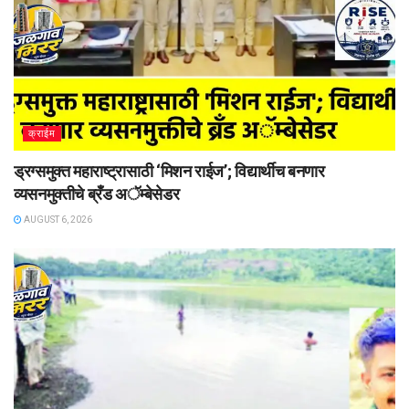
क्राईम
ड्रग्समुक्त महाराष्ट्रासाठी ‘मिशन राईज’; विद्यार्थीच बनणार
व्यसनमुक्तीचे ब्रँड अॅम्बेसेडर
AUGUST 6, 2026