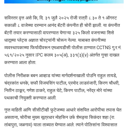
सविस्तर वृत्त असे कि, दि. ३१ जुलै २०२५ रोजी रात्री ८.३० ते १ ऑगस्ट
सकाळी ८ वाजेच्या दरम्यान आनंद बॅटरी कंपनीत ही चोरी झाली. या कंपनीत
बॅटरी तयार करण्यासाठी वापरण्यात येणाऱ्या ३२५ किलो वजनाच्या शिसे
धातूच्या प्लेट्स अज्ञात चोरट्यांनी चोरून नेल्या. याबाबत कंपनीच्या
व्यवस्थापकाच्या फिर्यादीवरून एमआयडीसी पोलीस ठाण्यात CCTNS गु.र.नं.
५६१/२०२५ नुसार IPC कलम ३०५(अ), ३३१(३)(४) अंतर्गत गुन्हा दाखल
करण्यात आला होता.
पोलीस निरीक्षक बबन आव्हाड यांच्या मार्गदर्शनाखाली पोउनि राहुल तायडे,
चंद्रकांत धनके, सफौ विजयसिंग पाटील, प्रमोद लाडवंजारी, किरण चौधरी,
नितीन ठाकूर, गणेश ठाकरे, राहुल घेटे, किरण पाटील, नरेंद्र मोरे यांच्या
पथकाची नियुक्ती करण्यात आली.
गुप्त माहिती आणि सीसीटीव्ही फुटेजच्या आधारे संशयित आरोपीचा तपास घेत
असताना, चोरीचा मुख्य सूत्रधार मोहसिन उर्फ शेमड्या सिकंदर शहा (रा.
तांबापुरा, जळगाव) याला ताब्यात घेण्यात आले. त्याने पोलिसांना विश्वासात