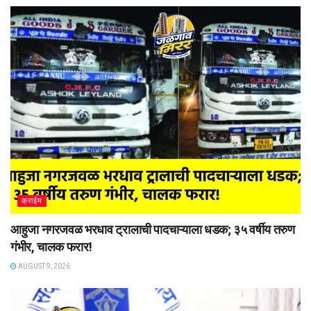
क्राईम
आहुजा नगरजवळ भरधाव ट्रालाची पादचाऱ्याला धडक; ३५ वर्षीय तरुण
गंभीर, चालक फरार!
AUGUST 9, 2026