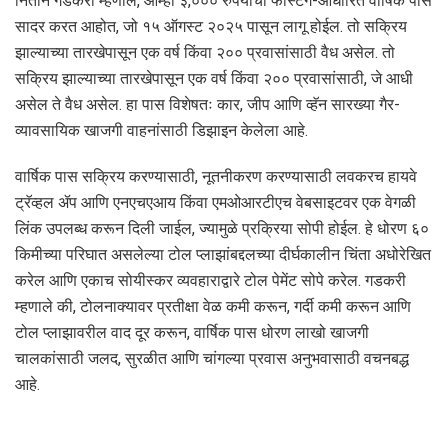
नितीन गडकरी म्हणाले, आम्ही ३,००० रुपयांचा फास्टॅग-आधारित वार्षिक पास
सादर करत आहोत, जो १५ ऑगस्ट २०२५ पासून लागू होईल. तो सक्रिय
झाल्याच्या तारखेपासून एक वर्ष किंवा २०० प्रवासांसाठी वैध असेल. तो
सक्रिय झाल्याच्या तारखेपासून एक वर्ष किंवा २०० प्रवासांसाठी, जे आधी
असेल ते वैध असेल. हा पास विशेषतः कार, जीप आणि व्हॅन सारख्या गैर-
व्यावसायिक खाजगी वाहनांसाठी डिझाइन केलेला आहे.
वार्षिक पास सक्रिय करण्यासाठी, नूतनीकरण करण्यासाठी लवकरच हायवे
ट्रॅव्हल ॲप आणि एनएचएआय किंवा एमओआरटीएच वेबसाइटवर एक वेगळी
लिंक उपलब्ध करून दिली जाईल, ज्यामुळे प्रक्रिया सोपी होईल. हे धोरण ६०
किमीच्या परिघात असलेल्या टोल प्लाझांबद्दलच्या दीर्घकालीन चिंता अधोरेखित
करेल आणि एकाच सोयीस्कर व्यवहाराद्वारे टोल पेमेंट सोपे करेल. गडकरी
म्हणाले की, टोलनाक्यावर प्रतीक्षा वेळ कमी करून, गर्दी कमी करून आणि
टोल प्लाझावरील वाद दूर करून, वार्षिक पास धोरण लाखो खाजगी
चालकांसाठी जलद, सुरळीत आणि चांगल्या प्रवास अनुभवासाठी वचनबद्ध
आहे.