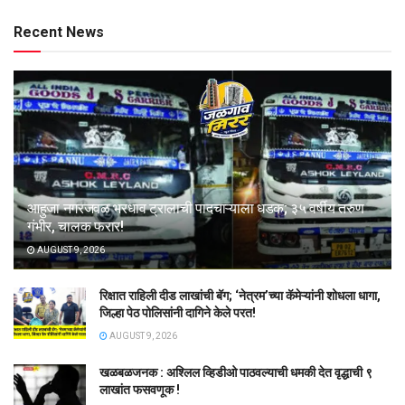
Recent News
आहुजा नगरजवळ भरधाव ट्रालाची पादचाऱ्याला धडक; ३५ वर्षीय तरुण
गंभीर, चालक फरार!
AUGUST 9, 2026
रिक्षात राहिली दीड लाखांची बॅग; ‘नेत्रम’च्या कॅमेऱ्यांनी शोधला धागा,
जिल्हा पेठ पोलिसांनी दागिने केले परत!
AUGUST 9, 2026
खळबळजनक : अश्लिल व्हिडीओ पाठवल्याची धमकी देत वृद्धाची ९
लाखांत फसवणूक !