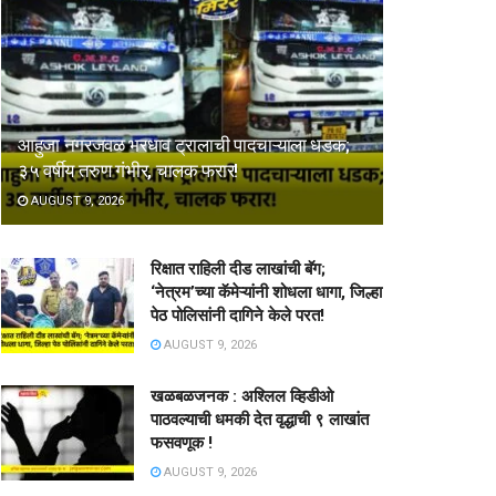
आहुजा नगरजवळ भरधाव ट्रालाची पादचाऱ्याला धडक;
३५ वर्षीय तरुण गंभीर, चालक फरार!
AUGUST 9, 2026
रिक्षात राहिली दीड लाखांची बॅग;
‘नेत्रम’च्या कॅमेऱ्यांनी शोधला धागा, जिल्हा
पेठ पोलिसांनी दागिने केले परत!
AUGUST 9, 2026
खळबळजनक : अश्लिल व्हिडीओ
पाठवल्याची धमकी देत वृद्धाची ९ लाखांत
फसवणूक !
AUGUST 9, 2026