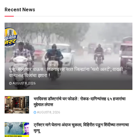
Recent News
पुन्हा बरसणार पाऊस : जळगावसह सात जिल्ह्यांना ‘यलो अलर्ट’; वादळी
वाऱ्यासह विजांचा इशारा !
AUGUST 8, 2026
भरदिवसा डॉक्टरांचे घर फोडले : रोकड-दागिन्यांसह ६५ हजारांचा
मुद्देमाल लंपास
AUGUST 8, 2026
ट्रॅक्टर मागे घेताना अंदाज चुकला; विहिरीत पडून शिंदीच्या तरुणाचा
मृत्यू