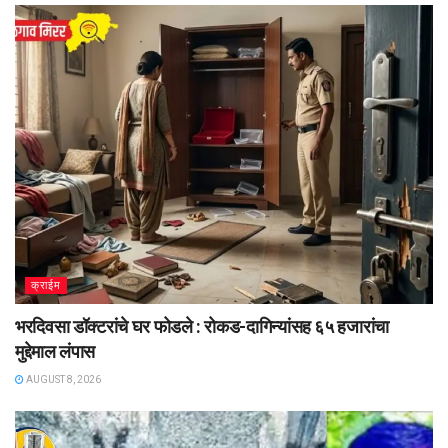
क्राईम
भरदिवसा डॉक्टरांचे घर फोडले : रोकड-दागिन्यांसह ६५ हजारांचा
मुद्देमाल लंपास
AUGUST 8, 2026