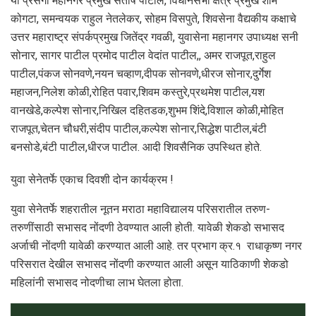
या प्रसंगी महानगर प्रमुख संतोष पाटील, विधानसभा क्षेत्र प्रमुख शाम
कोगटा, समन्वयक राहुल नेतलेकर, सोहम विसपुते, शिवसेना वैद्यकीय कक्षाचे
उत्तर महाराष्ट्र संपर्कप्रमुख जितेंद्र गवळी, युवासेना महानगर उपाध्यक्ष सनी
सोनार, सागर पाटील प्रमोद पाटील वेदांत पाटील,, अमर राजपूत,राहुल
पाटील,पंकज सोनवणे,नयन चव्हाण,दीपक सोनवणे,धीरज सोनार,दुर्गेश
महाजन,निलेश कोळी,रोहित पवार,शिवम कस्तुरे,प्रथमेश पाटील,यश
वानखेडे,कल्पेश सोनार,निखिल दहितडक,शुभम शिंदे,विशाल कोळी,मोहित
राजपूत,चेतन चौधरी,संदीप पाटील,कल्पेश सोनार,सिद्धेश पाटील,बंटी
बनसोडे,बंटी पाटील,धीरज पाटील. आदी शिवसैनिक उपस्थित होते.
युवा सेनेतर्फे एकाच दिवशी दोन कार्यक्रम !
युवा सेनेतर्फे शहरातील नूतन मराठा महाविद्यालय परिसरातील तरुण-
तरुणींसाठी सभासद नोंदणी ठेवण्यात आली होती. यावेळी शेकडो सभासद
अर्जाची नोंदणी यावेळी करण्यात आली आहे. तर प्रभाग क्र.१ राधाकृष्ण नगर
परिसरात देखील सभासद नोंदणी करण्यात आली असून याठिकाणी शेकडो
महिलांनी सभासद नोदणीचा लाभ घेतला होता.