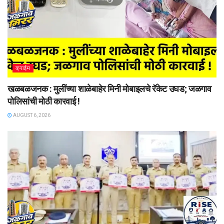
क्राईम
खळबळजनक : मुलींच्या शाळेबाहेर मिनी मोबाइलचे रॅकेट उघड; जळगाव
पोलिसांची मोठी कारवाई !
AUGUST 6, 2026