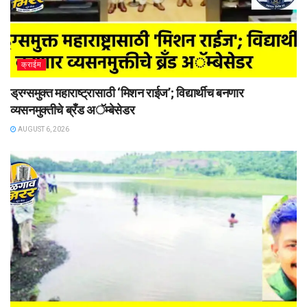
क्राईम
ड्रग्समुक्त महाराष्ट्रासाठी ‘मिशन राईज’; विद्यार्थीच बनणार
व्यसनमुक्तीचे ब्रँड अॅम्बेसेडर
AUGUST 6, 2026