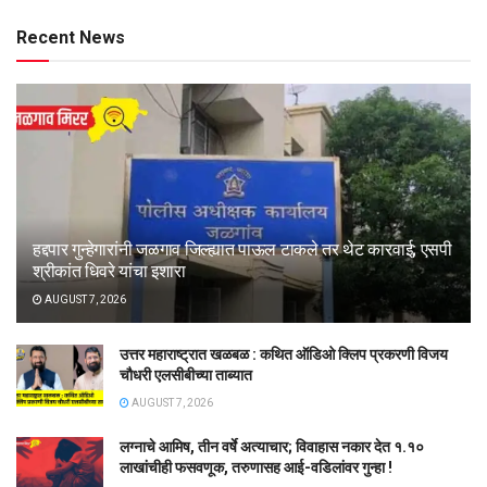
Recent News
हद्दपार गुन्हेगारांनी जळगाव जिल्ह्यात पाऊल टाकले तर थेट कारवाई; एसपी
श्रीकांत धिवरे यांचा इशारा
AUGUST 7, 2026
उत्तर महाराष्ट्रात खळबळ : कथित ऑडिओ क्लिप प्रकरणी विजय
चौधरी एलसीबीच्या ताब्यात
AUGUST 7, 2026
लग्नाचे आमिष, तीन वर्षे अत्याचार; विवाहास नकार देत १.१०
लाखांचीही फसवणूक, तरुणासह आई-वडिलांवर गुन्हा !