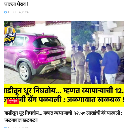
घातला घेराव !
AUGUST 4, 2026
क्राईम
गाडीतून धूर निघतोय… म्हणत व्यापाऱ्याची १२.५० लाखांची बॅग पळवली :
जळगावात खळबळ !