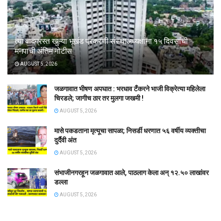
त्या वादग्रस्त खुल्या भूखंड प्रकरणी संस्थाअध्यक्षांना १५ दिवसांची
मनपाची अंतिम नोटीस
AUGUST 5, 2026
जळगावात भीषण अपघात : भरधाव टँकरने भाजी विक्रेत्या महिलेला
चिरडले; जागीच ठार तर मुलगा जखमी !
AUGUST 5, 2026
मासे पकडताना मृत्यूचा सापळा; निसर्डी धरणात ५६ वर्षीय व्यक्तीचा
दुर्दैवी अंत
AUGUST 5, 2026
संभाजीनगरहून जळगावात आले, पाठलाग केला अन् १२.५० लाखांवर
डल्ला
AUGUST 5, 2026