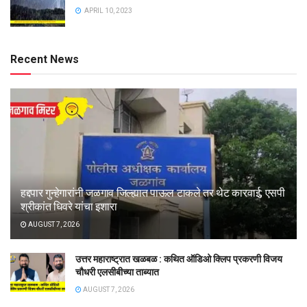
APRIL 10, 2023
Recent News
हद्दपार गुन्हेगारांनी जळगाव जिल्ह्यात पाऊल टाकले तर थेट कारवाई; एसपी
श्रीकांत धिवरे यांचा इशारा
AUGUST 7, 2026
उत्तर महाराष्ट्रात खळबळ : कथित ऑडिओ क्लिप प्रकरणी विजय
चौधरी एलसीबीच्या ताब्यात
AUGUST 7, 2026