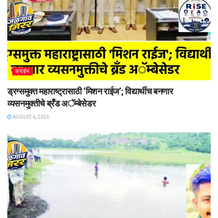
क्राईम
ड्रग्समुक्त महाराष्ट्रासाठी ‘मिशन राईज’; विद्यार्थीच बनणार
व्यसनमुक्तीचे ब्रँड अॅम्बेसेडर
AUGUST 6, 2026