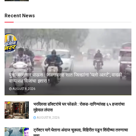
Recent News
पुन्हा बरसणार पाऊस : जळगावसह सात जिल्ह्यांना ‘यलो अलर्ट’; वादळी
वाऱ्यासह विजांचा इशारा !
AUGUST 8, 2026
भरदिवसा डॉक्टरांचे घर फोडले : रोकड-दागिन्यांसह ६५ हजारांचा
मुद्देमाल लंपास
AUGUST 8, 2026
ट्रॅक्टर मागे घेताना अंदाज चुकला; विहिरीत पडून शिंदीच्या तरुणाचा
मृत्यू