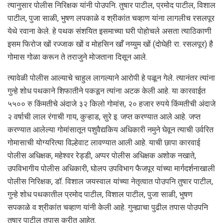
त्यानुसार पोलीस निरिक्षक यांनी पोउपनि. तुषार पाटील, प्रमोद पाटील, विशाल
पाटील, पुजा साळी, भुषण लपकाळे व श्रीकांत चव्हाण यांना लागलीच रसलपूर
येथे रवाना केले. हे पथक संशयित इसमाच्या घरी पोहोचले असता त्याठिकाणी
इसम फिरोज खों रज्जाक खों व मोहसिन खाँ नय्युम खों (दोघेही रा. रसलपूर) है
गोमास गोळा करून ते तराजुने मोजताना दिसून आले.
त्यावेळी पोलीस आल्याचे चाहुल लागल्याने आरोपी हे पळून गेले. त्यानंतर त्यांना
गुन्हे शोध पथकाने शिफातीने पकडून त्यांना अटक केली आहे. या कारवाईत
५५०० रु किंमतीचे अंदाजे ३२ किलो गोमांस, २० हजार रुपये किंमतीची अंदाजे
२ वर्षाची लाल रंगाची गाय, कुऱ्हाड, सुरे इ. जप्त करण्यात आले आहे. जप्त
करण्यात आलेल्या गोमांसातून पशुवैद्यकिय अधिकारी नमुने घेवून त्याची उर्वरित
गोमासाची योग्यरित्या विल्हेवाट लावण्यात आली आहे. याची छापा कारवाई
पोलीस अधिक्षक, महेश्वर रेड्डी, अप्पर पोलीस अधिक्षक अशोक नखाते,
उपविभागीय पोलीस अधिकारी, घोलप उपविभाग फैजपूर यांच्या मार्गदर्शनाखाली
पोलीस निरिक्षक, डॉ. विशाल जयस्वाल यांच्या नेतृत्वात पोउपनि तुषार पाटील,
गुन्हे शोध पथकातील प्रमोद पाटील, विशाल पाटील, पुजा साळी, भुषण
सपकाळे व श्रीकांत चव्हाण यांनी केली आहे. गुन्ह्याचा पुढील तपास पोउपनि
तुषार पाटील तपास करीत आहेत.