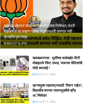
हर्षवर्धन खैरनार यांचा भाजपमध्ये प्रवेश निश्चित; मंत्री
महाजन व आ.चव्हाण यांच्या नेतृत्वाखाली करणार नवी
राजकीय वाटचाल
AUGUST 6, 2026
खळबळजनक : मुलींच्या शाळेबाहेर मिनी
मोबाइलचे रॅकेट उघड; जळगाव पोलिसांची
मोठी कारवाई !
AUGUST 6, 2026
ड्रग्समुक्त महाराष्ट्रासाठी ‘मिशन राईज’;
विद्यार्थीच बनणार व्यसनमुक्तीचे ब्रँड
अॅम्बेसेडर
AUGUST 6, 2026