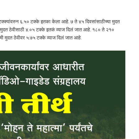
.३५ टक्क्यांवरुन ६.५० टक्के इतका केला आहे. ७ ते ४५ दिवसांसाठीच्या मुदत
ा मुदत ठेवीसाठी ४.०५ टक्के इतकं व्याज दिलं जात आहे. १८० ते २१०
 कमी मुदत ठेवीवर ५.७५ टक्के व्याज दिलं जात आहे.