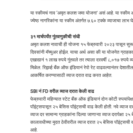
या स्कीमचं नाव ‘अमृत कलश जमा योजना’ असं आहे. या स्कीम अंत
ज्येष्ठ नागरिकांना या स्कीम अंतर्गत ७.६० टक्के व्याजाचा लाभ घे
३१ मार्चपर्यंत गुंतवणुकीची संधी
अमृत कलश नावाची ही योजना १५ फेब्रुवारी २०२३ पासून सुरू
दिवसांनी मॅच्युअर होईल. याचा अर्थ असा की या योजनेत ग्राह
एखाद्यानं १ लाख रुपये गुंतवले तर त्याला दरवर्षी ८,०१७ रुपये व
मिळेल. रिझर्व्ह बँक ऑफ इंडियानं रेपो रेट वाढवल्यानंतर देश
आकर्षित करण्यासाठी व्याज दरात वाढ करत आहेत.
SBI नं FD वरील व्याज दरात केली वाढ
फेब्रुवारी महिन्यात स्टेट बँक ऑफ इंडियानं दोन कोटी रुपयांपे
पॉइंट्सपासून २५ बेसिस पॉइंट्सची वाढ केली होती. नवे व्याज द
व्याज दर सामान्य ग्राहकांना दिल्या जाणाऱ्या व्याज दरापेक्षा २५ 
कालावधीच्या मुदत ठेवीवरील व्याज दरात २५ बेसिस पॉइंट्सची 
आहे.