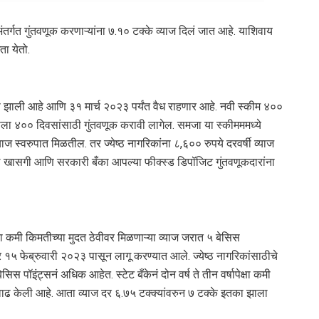
र्गत गुंतवणूक करणाऱ्यांना ७.१० टक्के व्याज दिलं जात आहे. याशिवाय
ता येतो.
 झाली आहे आणि ३१ मार्च २०२३ पर्यंत वैध राहणार आहे. नवी स्कीम ४००
काला ४०० दिवसांसाठी गुंतवणूक करावी लागेल. समजा या स्कीमममध्ये
्याज स्वरुपात मिळतील. तर ज्येष्ठ नागरिकांना ८,६०० रुपये दरवर्षी व्याज
ातील खासगी आणि सरकारी बँका आपल्या फीक्स्ड डिपॉजिट गुंतवणूकदारांना
क्षा कमी किमतीच्या मुदत ठेवीवर मिळणाऱ्या व्याज जरात ५ बेसिस
र १५ फेब्रुवारी २०२३ पासून लागू करण्यात आले. ज्येष्ठ नागरिकांसाठीचे
बेसिस पॉइंट्सनं अधिक आहेत. स्टेट बँकेनं दोन वर्ष ते तीन वर्षापेक्षा कमी
वाढ केली आहे. आता व्याज दर ६.७५ टक्क्यांवरुन ७ टक्के इतका झाला