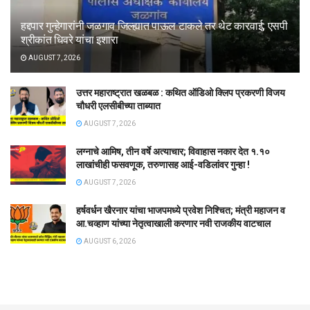
हद्दपार गुन्हेगारांनी जळगाव जिल्ह्यात पाऊल टाकले तर थेट कारवाई; एसपी
श्रीकांत धिवरे यांचा इशारा
AUGUST 7, 2026
उत्तर महाराष्ट्रात खळबळ : कथित ऑडिओ क्लिप प्रकरणी विजय
चौधरी एलसीबीच्या ताब्यात
AUGUST 7, 2026
लग्नाचे आमिष, तीन वर्षे अत्याचार; विवाहास नकार देत १.१०
लाखांचीही फसवणूक, तरुणासह आई-वडिलांवर गुन्हा !
AUGUST 7, 2026
हर्षवर्धन खैरनार यांचा भाजपमध्ये प्रवेश निश्चित; मंत्री महाजन व
आ.चव्हाण यांच्या नेतृत्वाखाली करणार नवी राजकीय वाटचाल
AUGUST 6, 2026