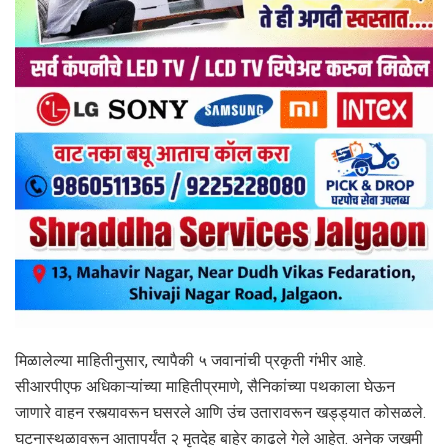
मिळालेल्या माहितीनुसार, त्यापैकी ५ जवानांची प्रकृती गंभीर आहे.
सीआरपीएफ अधिकाऱ्यांच्या माहितीप्रमाणे, सैनिकांच्या पथकाला घेऊन
जाणारे वाहन रस्त्यावरून घसरले आणि उंच उतारावरून खड्ड्यात कोसळले.
घटनास्थळावरून आतापर्यंत २ मृतदेह बाहेर काढले गेले आहेत. अनेक जखमी