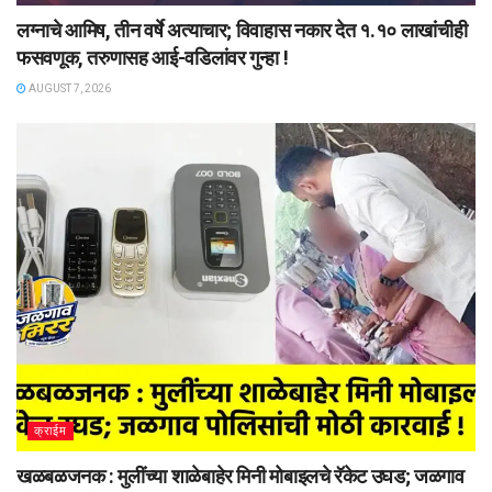
लग्नाचे आमिष, तीन वर्षे अत्याचार; विवाहास नकार देत १.१० लाखांचीही
फसवणूक, तरुणासह आई-वडिलांवर गुन्हा !
AUGUST 7, 2026
क्राईम
खळबळजनक : मुलींच्या शाळेबाहेर मिनी मोबाइलचे रॅकेट उघड; जळगाव