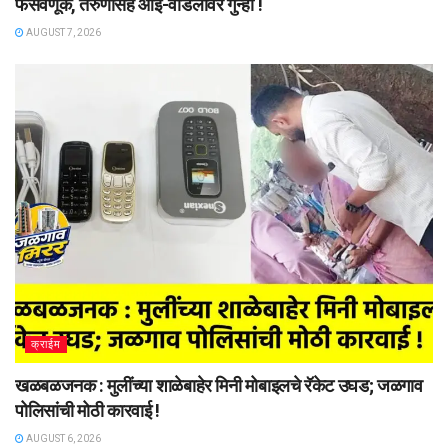
फसवणूक, तरुणासह आई-वडिलांवर गुन्हा !
AUGUST 7, 2026
क्राईम
खळबळजनक : मुलींच्या शाळेबाहेर मिनी मोबाइलचे रॅकेट उघड; जळगाव
पोलिसांची मोठी कारवाई !
AUGUST 6, 2026