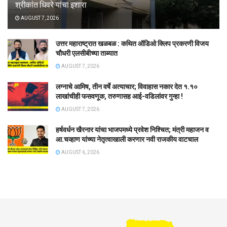
श्रीकांत धिवरे यांचा इशारा
AUGUST 7, 2026
उत्तर महाराष्ट्रात खळबळ : कथित ऑडिओ क्लिप प्रकरणी विजय
चौधरी एलसीबीच्या ताब्यात
AUGUST 7, 2026
लग्नाचे आमिष, तीन वर्षे अत्याचार; विवाहास नकार देत १.१०
लाखांचीही फसवणूक, तरुणासह आई-वडिलांवर गुन्हा !
AUGUST 7, 2026
हर्षवर्धन खैरनार यांचा भाजपमध्ये प्रवेश निश्चित; मंत्री महाजन व
आ.चव्हाण यांच्या नेतृत्वाखाली करणार नवी राजकीय वाटचाल
AUGUST 6, 2026