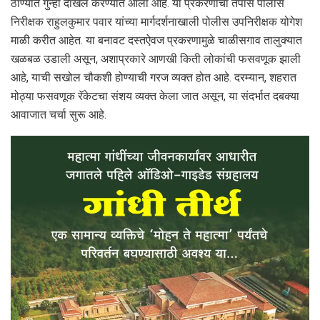
ठाण्यात गुन्हा दाखल करण्यात आला आहे. या प्रकरणाचा तपास पोलीस
निरीक्षक राहुलकुमार पवार यांच्या मार्गदर्शनाखाली पोलीस उपनिरीक्षक योगेश
माळी करीत आहेत. या बनावट दस्तऐवज प्रकरणामुळे चाळीसगाव तालुक्यात
खळबळ उडाली असून, अशाप्रकारे आणखी किती लोकांची फसवणूक झाली
आहे, याची सखोल चौकशी होण्याची गरज व्यक्त होत आहे. दरम्यान, शहरात
मोठ्या फसवणूक रॅकेटचा संशय व्यक्त केला जात असून, या संदर्भात दबक्या
आवाजात चर्चा सुरू आहे.