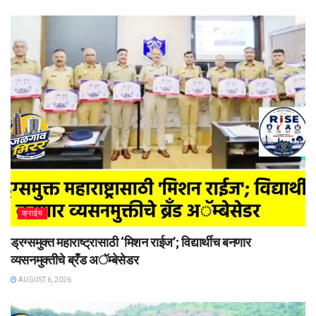
क्राईम
ड्रग्समुक्त महाराष्ट्रासाठी ‘मिशन राईज’; विद्यार्थीच बनणार
व्यसनमुक्तीचे ब्रँड अॅम्बेसेडर
AUGUST 6, 2026