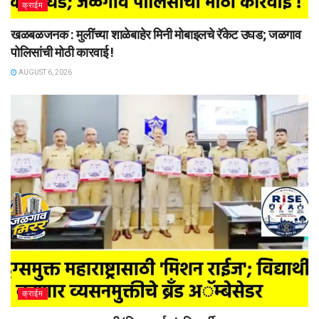
क्राईम
खळबळजनक : मुलींच्या शाळेबाहेर मिनी मोबाइलचे रॅकेट उघड; जळगाव
पोलिसांची मोठी कारवाई !
AUGUST 6, 2026
क्राईम