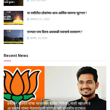
JULY 26, 2024
या राशीतील लोकांच्या आज आर्थिक समस्या सुटणार !
MARCH 21, 2023
राज्यात पाच दिवस अवकाळी पावसाचे वातावरण !
APRIL 10, 2023
Recent News
हर्षवर्धन खैरनार यांचा भाजपमध्ये प्रवेश निश्चित; मंत्री महाजन व
आ.चव्हाण यांच्या नेतृत्वाखाली करणार नवी राजकीय वाटचाल