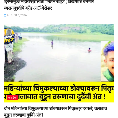
ड्रग्समुक्त महाराष्ट्रासाठी ‘मिशन राईज’; विद्यार्थीच बनणार
व्यसनमुक्तीचे ब्रँड अॅम्बेसेडर
AUGUST 6, 2026
क्राईम
दोन महिन्यांच्या चिमुकल्याच्या डोक्यावरून पितृछत्र हरपले; तलावात
बुडून तरुणाचा दुर्दैवी अंत !