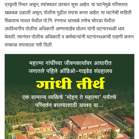
प्रकृती स्थिर असून, त्यांच्यावर उपचार सुरू आहेत. या घटनेमुळे परिसरात
खळबळ उडाली असून, पोलीस पुढील तपास करत आहेत. या घटनेची माहिती
मिळताच यावल येथील पो.नि. रंगनाथ धारबळे तसेच चोपडा येथील
उपविभागीय पोलीस अधिकारी अण्णासाहेब घोलप यांनी घटनास्थळी धाव
घेतली. त्यानंतर पोलीस अधिकारी व कर्मचाऱ्यांनी घटनास्थळाची पाहणी करुन
तत्काळ तपासाला गती दिली.