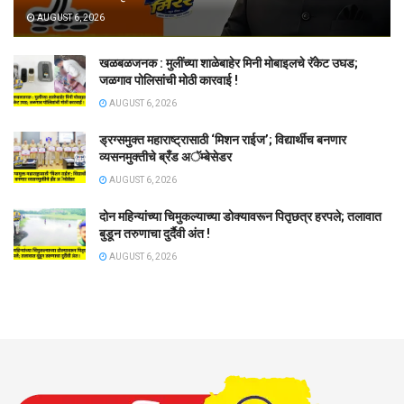
AUGUST 6, 2026
खळबळजनक : मुलींच्या शाळेबाहेर मिनी मोबाइलचे रॅकेट उघड;
जळगाव पोलिसांची मोठी कारवाई !
AUGUST 6, 2026
ड्रग्समुक्त महाराष्ट्रासाठी ‘मिशन राईज’; विद्यार्थीच बनणार
व्यसनमुक्तीचे ब्रँड अॅम्बेसेडर
AUGUST 6, 2026
दोन महिन्यांच्या चिमुकल्याच्या डोक्यावरून पितृछत्र हरपले; तलावात
बुडून तरुणाचा दुर्दैवी अंत !
AUGUST 6, 2026