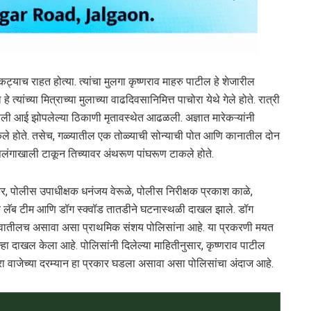
्याच राहत होत्या. त्यांचा मुलगा कृष्णराव माहरु पाटील हे शेजारील
त्यांच्या मित्राच्या मुलाच्या वाढदिवसानिमित्त पाचोरा येथे गेले होते. रात्री
आपली आई झोपलेल्या ठिकाणी मृतावस्थेत आढळली. अज्ञात मारेकऱ्यांनी
े केले होते. तसेच, गळ्यातील एक तोळ्याची सोन्याची पोत आणि कानातील दोन
ला पलंगाखाली टाकून तिच्यावर अंथरूण पांघरूण टाकले होते.
 पोलीस उपाधीक्षक धनंजय वेरूळे, पोलीस निरीक्षक प्रकाश काळे,
सिक लॅब टीम आणि डॉग स्क्वॉड तातडीने घटनास्थळी दाखल झाले. डॉग
हा गावातीलच असावा असा प्राथमिक संशय पोलिसांना आहे. या प्रकरणी मयत
ुन्हा दाखल केला आहे. पोलिसांनी दिलेल्या माहितीनुसार, कृष्णराव पाटील
अकरा वाजेच्या दरम्यान हा प्रकार घडला असावा असा पोलिसांचा अंदाज आहे.