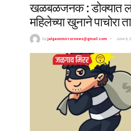
खळबळजनक : डोक्यात लोखं
महिलेच्या खुनाने पाचोरा त
by
jalgaonmirrornews@gmail.com
June 6, 