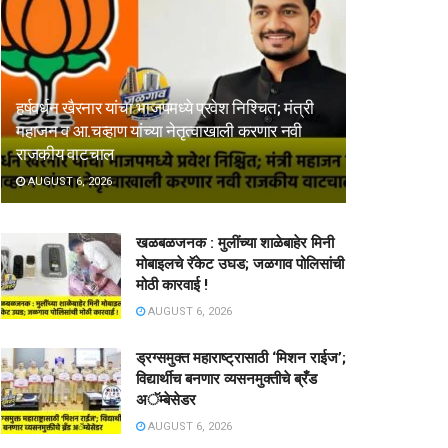
हर्षवर्धन खैरनार यांचा भाजपमध्ये प्रवेश निश्चित; मंत्री
महाजन व आ.चव्हाण यांच्या नेतृत्वाखाली करणार नवी
राजकीय वाटचाल
AUGUST 6, 2026
खळबळजनक : मुलींच्या शाळेबाहेर मिनी
मोबाइलचे रॅकेट उघड; जळगाव पोलिसांची
मोठी कारवाई !
AUGUST 6, 2026
ड्रग्समुक्त महाराष्ट्रासाठी ‘मिशन राईज’;
विद्यार्थीच बनणार व्यसनमुक्तीचे ब्रँड
अॅम्बेसेडर
AUGUST 6, 2026