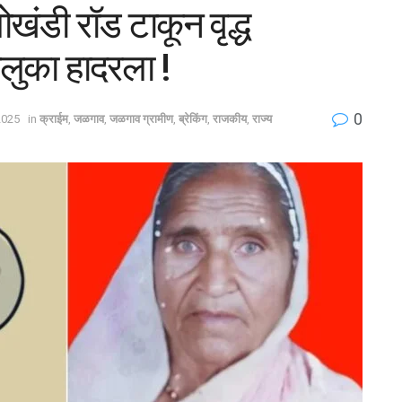
डी रॉड टाकून वृद्ध
ालुका हादरला !
0
2025
in
क्राईम
,
जळगाव
,
जळगाव ग्रामीण
,
ब्रेकिंग
,
राजकीय
,
राज्य