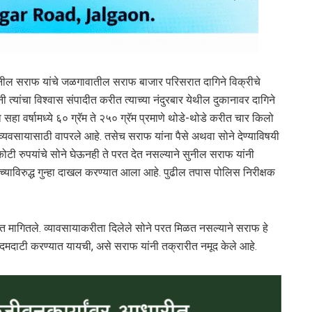
सुनील सराफ यांचे जळगावातील सराफ बाजार परिसरात दागिने विक्रीचे
ी त्यांचा विश्वास संपादीत करीत त्याच्या नंदुरबार येथील दुकानावर दागिने
हा वर्षामध्ये ६० ग्रॅम ते २५० ग्रॅम प्रमाणे थोडे-थोडे करीत चार किलो
न ते व्यवसायासाठी वापरले आहे. तसेच सराफ यांना पैसे अथवा सोने देण्याविषयी
ोटी रुपयांचे सोने घेऊनही ते परत देत नसल्याने सुनील सराफ यांनी
च्याविरुद्ध गुन्हा दाखल करण्यात आला आहे. पुढील तपास पोलिस निरीक्षक
त मागितले. व्यावसायाकरीता दिलेले सोने परत मिळत नसल्याने सराफ हे
ह दमदाटी करण्यात यायची, असे सराफ यांनी तक्रारीत नमूद केले आहे.