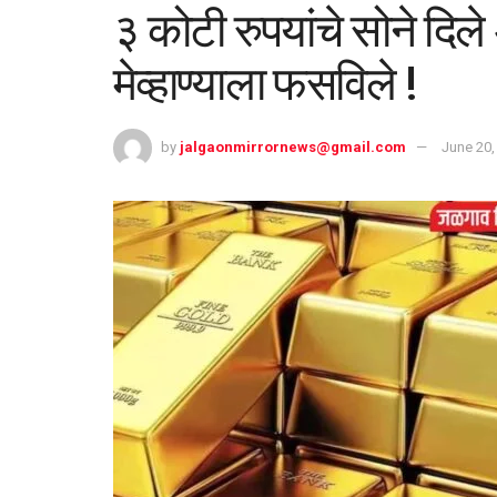
३ कोटी रुपयांचे सोने द
मेव्हाण्याला फसविले !
by
jalgaonmirrornews@gmail.com
June 20,