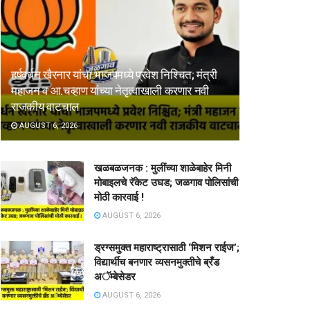
हर्षवर्धन खैरनार यांचा भाजपमध्ये प्रवेश निश्चित; मंत्री
महाजन व आ.चव्हाण यांच्या नेतृत्वाखाली करणार नवी
राजकीय वाटचाल
AUGUST 6, 2026
खळबळजनक : मुलींच्या शाळेबाहेर मिनी
मोबाइलचे रॅकेट उघड; जळगाव पोलिसांची
मोठी कारवाई !
AUGUST 6, 2026
ड्रग्समुक्त महाराष्ट्रासाठी ‘मिशन राईज’;
विद्यार्थीच बनणार व्यसनमुक्तीचे ब्रँड
अॅम्बेसेडर
AUGUST 6, 2026