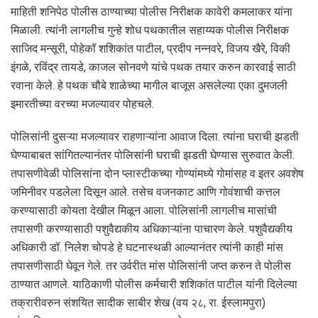
माहिती शनिपेठ पोलीस ठाण्याच्या पोलीस निरीक्षक कावेरी कमलाकर यांना
मिळाली. त्यांनी लागलीच गुन्हे शोध पथकातील सहाय्यक पोलीस निरीक्षक
साजिद मन्सूरी, पोहेकॉ शशिकांत पाटील, प्रदीप नन्नवरे, विजय खैरे, विकी
इंगळे, रविंद्र तायडे, काजल सोनवणे यांचे पथक तयार करुन कारवाई साठी
रवाना केले. हे पथक चौबे शाळेच्या मागील बाजूस असलेल्या एका दुमजली
इमारतीच्या वरच्या मजल्यावर पोहचले.
पोलिसांनी दुसऱ्या मजल्यावर राहणाऱ्यांना आवाज दिला. त्यांना घराची झडती
घेण्याबाबत सांगितल्यानंतर पोलिसांनी घराची झडती घेण्यास सुरुवात केली.
तपासणीवेळी पोलिसांना दोन प्लास्टीकच्या गोण्यांमध्ये गोमांसह व इतर अवशेष
जमिनीवर पडलेला दिसून आले. तसेच वजनकाट आणि गोवंशाची कत्तल
करण्यासाठी कोयता देखील मिळून आला. पोलिसांनी लागलीच मासांची
तपासणी करण्यासाठी पशुवैद्यकीय अधिकाऱ्यांना पाचारण केले. पशुवैद्यकीय
अधिकारी डॉ. निलेश चोपडे हे घटनास्थळी आल्यानंतर त्यांनी काही मांस
तपासणीसाठी घेवून गेले. तर उर्वरीत मांस पोलिसांनी जप्त करुन ते पोलीस
ठाण्यात आणले. याठिकाणी पोलीस कर्मचारी शशिकांत पाटील यांनी दिलेल्या
तक्रारीवरुन संशयित सादीक साबीर शेख (वय २८, रा. ईस्लामपुरा)