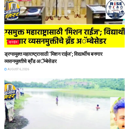
क्राईम
ड्रग्समुक्त महाराष्ट्रासाठी ‘मिशन राईज’; विद्यार्थीच बनणार
व्यसनमुक्तीचे ब्रँड अॅम्बेसेडर
AUGUST 6, 2026