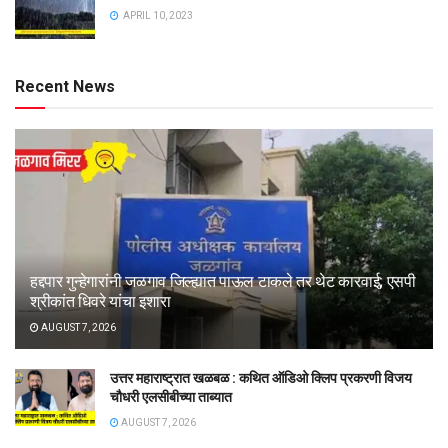
APRIL 10, 2023
Recent News
हद्दपार गुन्हेगारांनी जळगाव जिल्ह्यात पाऊल टाकले तर थेट कारवाई; एसपी
श्रीकांत धिवरे यांचा इशारा
AUGUST 7, 2026
उत्तर महाराष्ट्रात खळबळ : कथित ऑडिओ क्लिप प्रकरणी विजय
चौधरी एलसीबीच्या ताब्यात
AUGUST 7, 2026