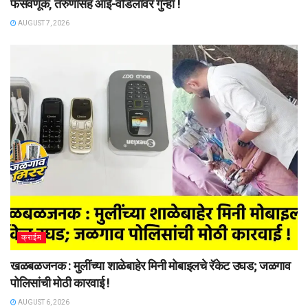
फसवणूक, तरुणासह आई-वडिलांवर गुन्हा !
AUGUST 7, 2026
क्राईम
खळबळजनक : मुलींच्या शाळेबाहेर मिनी मोबाइलचे रॅकेट उघड; जळगाव
पोलिसांची मोठी कारवाई !
AUGUST 6, 2026