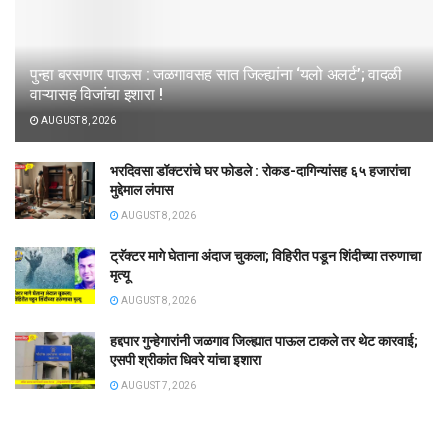
पुन्हा बरसणार पाऊस : जळगावसह सात जिल्ह्यांना ‘यलो अलर्ट’; वादळी
वाऱ्यासह विजांचा इशारा !
AUGUST 8, 2026
भरदिवसा डॉक्टरांचे घर फोडले : रोकड-दागिन्यांसह ६५ हजारांचा
मुद्देमाल लंपास
AUGUST 8, 2026
ट्रॅक्टर मागे घेताना अंदाज चुकला; विहिरीत पडून शिंदीच्या तरुणाचा
मृत्यू
AUGUST 8, 2026
हद्दपार गुन्हेगारांनी जळगाव जिल्ह्यात पाऊल टाकले तर थेट कारवाई;
एसपी श्रीकांत धिवरे यांचा इशारा
AUGUST 7, 2026