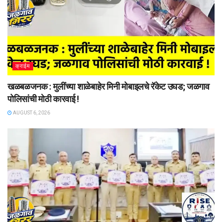
क्राईम
खळबळजनक : मुलींच्या शाळेबाहेर मिनी मोबाइलचे रॅकेट उघड; जळगाव
पोलिसांची मोठी कारवाई !
AUGUST 6, 2026