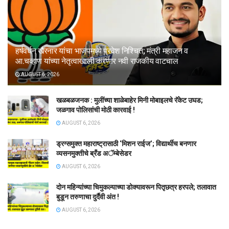
हर्षवर्धन खैरनार यांचा भाजपमध्ये प्रवेश निश्चित; मंत्री महाजन व
आ.चव्हाण यांच्या नेतृत्वाखाली करणार नवी राजकीय वाटचाल
AUGUST 6, 2026
खळबळजनक : मुलींच्या शाळेबाहेर मिनी मोबाइलचे रॅकेट उघड;
जळगाव पोलिसांची मोठी कारवाई !
AUGUST 6, 2026
ड्रग्समुक्त महाराष्ट्रासाठी ‘मिशन राईज’; विद्यार्थीच बनणार
व्यसनमुक्तीचे ब्रँड अॅम्बेसेडर
AUGUST 6, 2026
दोन महिन्यांच्या चिमुकल्याच्या डोक्यावरून पितृछत्र हरपले; तलावात
बुडून तरुणाचा दुर्दैवी अंत !
AUGUST 6, 2026