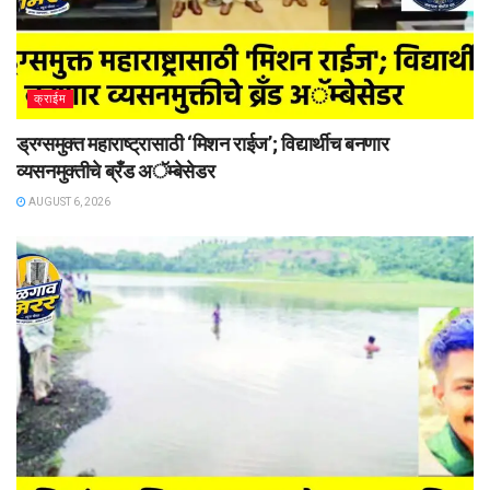
क्राईम
ड्रग्समुक्त महाराष्ट्रासाठी ‘मिशन राईज’; विद्यार्थीच बनणार
व्यसनमुक्तीचे ब्रँड अॅम्बेसेडर
AUGUST 6, 2026