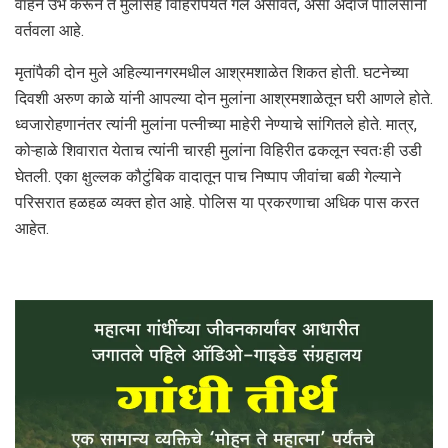
वाहन उभे करून ते मुलांसह विहिरीपर्यंत गेले असावेत, असा अंदाज पोलिसांनी
वर्तवला आहे.
मृतांपैकी दोन मुले अहिल्यानगरमधील आश्रमशाळेत शिकत होती. घटनेच्या
दिवशी अरुण काळे यांनी आपल्या दोन मुलांना आश्रमशाळेतून घरी आणले होते.
ध्वजारोहणानंतर त्यांनी मुलांना पत्नीच्या माहेरी नेण्याचे सांगितले होते. मात्र,
कोऱ्हाळे शिवारात येताच त्यांनी चारही मुलांना विहिरीत ढकलून स्वतःही उडी
घेतली. एका क्षुल्लक कौटुंबिक वादातून पाच निष्पाप जीवांचा बळी गेल्याने
परिसरात हळहळ व्यक्त होत आहे. पोलिस या प्रकरणाचा अधिक पास करत
आहेत.