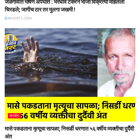
जळगावात भीषण अपघात : भरधाव टँकरने भाजी विक्रेत्या महिलेला
चिरडले; जागीच ठार तर मुलगा जखमी !
AUGUST 5, 2026
क्राईम
मासे पकडताना मृत्यूचा सापळा; निसर्डी धरणात ५६ वर्षीय व्यक्तीचा दुर्दैवी
अंत