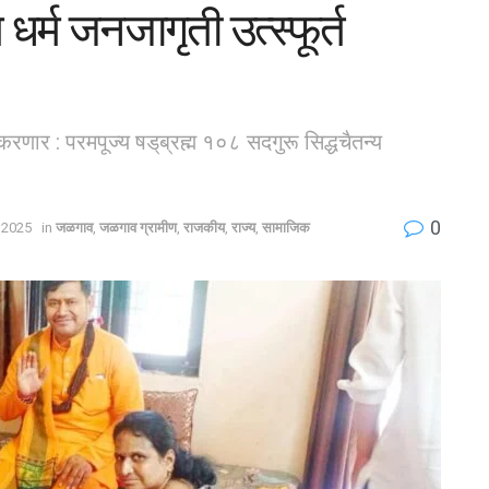
र्म जनजागृती उत्स्फूर्त
करणार : परमपूज्य षड्‌ब्रह्म १०८ सदगुरू सिद्धचैतन्य
0
 2025
in
जळगाव
,
जळगाव ग्रामीण
,
राजकीय
,
राज्य
,
सामाजिक