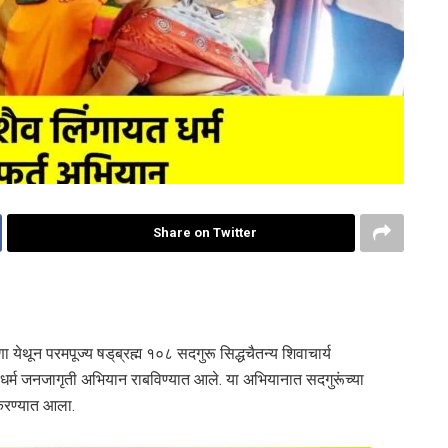
Share on Twitter
णा येथून परमपूज्य षड्‌ब्रह्म १०८ सदगुरू सिद्धचैतन्य शिवाचार्य
 धर्म जनजागृती अभियान राबविण्यात आले. या अभियानात सदगुरूंच्या
 करण्यात आला.