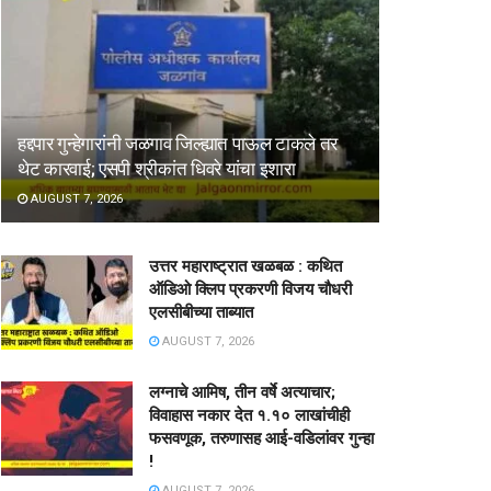
हद्दपार गुन्हेगारांनी जळगाव जिल्ह्यात पाऊल टाकले तर
थेट कारवाई; एसपी श्रीकांत धिवरे यांचा इशारा
AUGUST 7, 2026
उत्तर महाराष्ट्रात खळबळ : कथित
ऑडिओ क्लिप प्रकरणी विजय चौधरी
एलसीबीच्या ताब्यात
AUGUST 7, 2026
लग्नाचे आमिष, तीन वर्षे अत्याचार;
विवाहास नकार देत १.१० लाखांचीही
फसवणूक, तरुणासह आई-वडिलांवर गुन्हा
!
AUGUST 7, 2026