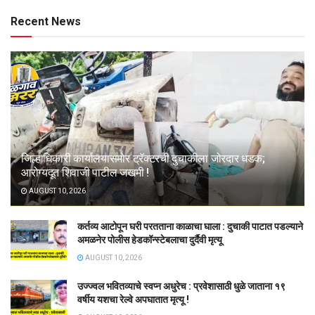
Recent News
जिल्हाधिकारी कार्यालयासमोर ट्रॅक्टरची दुचाकीला जोरदार धडक;
आरोग्यदूत शिवाजी पाटील जखमी !
AUGUST 10, 2026
कर्तव्य आटोपून घरी परतताना काळाचा घाला : दुचाकी पाटात पडल्याने
अमळनेर पोलीस हेडकॉन्स्टेबलाचा दुर्दैवी मृत्यू
AUGUST 10, 2026
उज्ज्वल भवितव्याचे स्वप्न अधुरेच : प्रवेशासाठी धुळे जाताना १९
वर्षीय यशचा रेल्वे अपघातात मृत्यू !