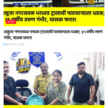
क्राईम
आहुजा नगरजवळ भरधाव ट्रालाची पादचाऱ्याला धडक; ३५ वर्षीय तरुण
गंभीर, चालक फरार!
AUGUST 9, 2026