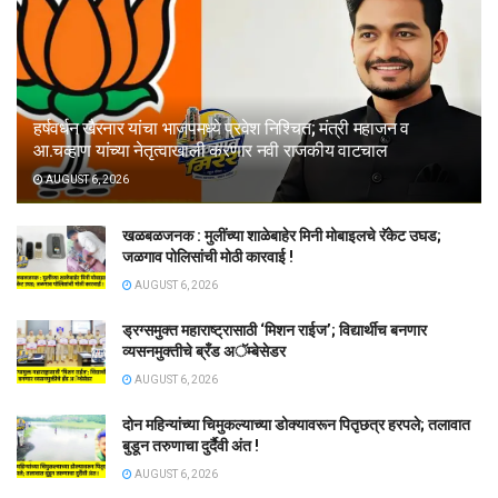
हर्षवर्धन खैरनार यांचा भाजपमध्ये प्रवेश निश्चित; मंत्री महाजन व
आ.चव्हाण यांच्या नेतृत्वाखाली करणार नवी राजकीय वाटचाल
AUGUST 6, 2026
खळबळजनक : मुलींच्या शाळेबाहेर मिनी मोबाइलचे रॅकेट उघड;
जळगाव पोलिसांची मोठी कारवाई !
AUGUST 6, 2026
ड्रग्समुक्त महाराष्ट्रासाठी ‘मिशन राईज’; विद्यार्थीच बनणार
व्यसनमुक्तीचे ब्रँड अॅम्बेसेडर
AUGUST 6, 2026
दोन महिन्यांच्या चिमुकल्याच्या डोक्यावरून पितृछत्र हरपले; तलावात
बुडून तरुणाचा दुर्दैवी अंत !
AUGUST 6, 2026