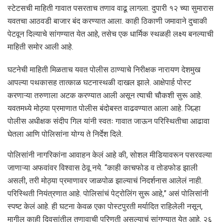
स्टेटसची माहिती गावात पसरताच तणाव वाढू लागला. दुपारी १२ च्या सुमारास
यवतचा आठवडी बाजार बंद करण्यात आला. काही ठिकाणी जमावाने दुचाकी
पेटवून दिल्याचे सांगण्यात येत आहे, तसेच एक धार्मिक स्थळही लक्ष्य बनल्याची
माहिती समोर आली आहे.
घटनेची माहिती मिळताच यवत पोलीस ठाण्याचे निरीक्षक नारायण देशमुख
आपल्या पथकासह तात्काळ घटनास्थळी दाखल झाले. आक्षेपार्ह पोस्ट
करणाऱ्या तरुणाला अटक करण्यात आली असून त्याची चौकशी सुरू आहे.
यवतमध्ये मोठ्या प्रमाणात पोलीस बंदोबस्त वाढवण्यात आला आहे. जिल्हा
पोलीस अधीक्षक संदीप गिल यांनी स्वतः गावात जाऊन परिस्थितीचा आढावा
घेतला आणि पोलिसांना योग्य ते निर्देश दिले.
पोलिसांनी नागरिकांना आवाहन केलं आहे की, सोशल मीडियावरून पसरवल्या
जाणाऱ्या अफवांवर विश्वास ठेवू नये. “काही काचफोड व तोडफोड झाली
असली, तरी मोठ्या प्रमाणावर जाळपोळ झाल्याचं निदर्शनास आलेलं नाही.
परिस्थिती नियंत्रणात आहे. पोलिसांचं पेट्रोलिंग सुरू आहे,” असं पोलिसांनी
स्पष्ट केलं आहे. ही घटना केवळ एका पोस्टपुरती मर्यादित राहिलेली नसून,
मागील काही दिवसांतील तणावाची परिणती असल्याचं सांगण्यात येत आहे. २६