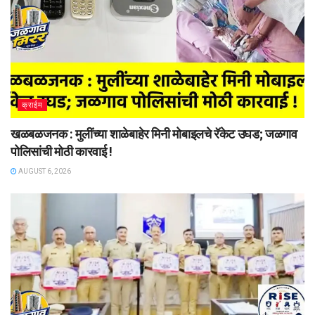
क्राईम
खळबळजनक : मुलींच्या शाळेबाहेर मिनी मोबाइलचे रॅकेट उघड; जळगाव
पोलिसांची मोठी कारवाई !
AUGUST 6, 2026