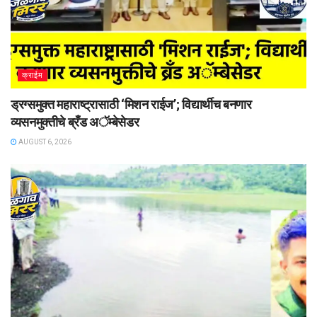
क्राईम
ड्रग्समुक्त महाराष्ट्रासाठी ‘मिशन राईज’; विद्यार्थीच बनणार
व्यसनमुक्तीचे ब्रँड अॅम्बेसेडर
AUGUST 6, 2026