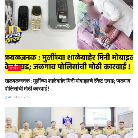
क्राईम
खळबळजनक : मुलींच्या शाळेबाहेर मिनी मोबाइलचे रॅकेट उघड; जळगाव
पोलिसांची मोठी कारवाई !
AUGUST 6, 2026