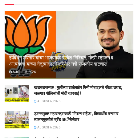
हर्षवर्धन खैरनार यांचा भाजपमध्ये प्रवेश निश्चित; मंत्री महाजन व
आ.चव्हाण यांच्या नेतृत्वाखाली करणार नवी राजकीय वाटचाल
AUGUST 6, 2026
खळबळजनक : मुलींच्या शाळेबाहेर मिनी मोबाइलचे रॅकेट उघड;
जळगाव पोलिसांची मोठी कारवाई !
AUGUST 6, 2026
ड्रग्समुक्त महाराष्ट्रासाठी ‘मिशन राईज’; विद्यार्थीच बनणार
व्यसनमुक्तीचे ब्रँड अॅम्बेसेडर
AUGUST 6, 2026