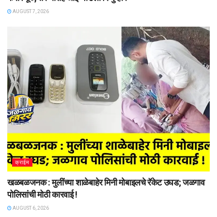
AUGUST 7, 2026
क्राईम
खळबळजनक : मुलींच्या शाळेबाहेर मिनी मोबाइलचे रॅकेट उघड; जळगाव
पोलिसांची मोठी कारवाई !
AUGUST 6, 2026