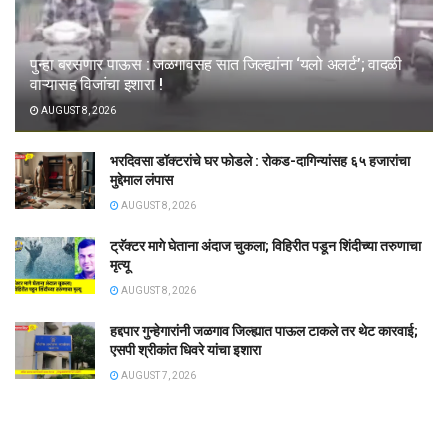
पुन्हा बरसणार पाऊस : जळगावसह सात जिल्ह्यांना ‘यलो अलर्ट’; वादळी
वाऱ्यासह विजांचा इशारा !
AUGUST 8, 2026
भरदिवसा डॉक्टरांचे घर फोडले : रोकड-दागिन्यांसह ६५ हजारांचा
मुद्देमाल लंपास
AUGUST 8, 2026
ट्रॅक्टर मागे घेताना अंदाज चुकला; विहिरीत पडून शिंदीच्या तरुणाचा
मृत्यू
AUGUST 8, 2026
हद्दपार गुन्हेगारांनी जळगाव जिल्ह्यात पाऊल टाकले तर थेट कारवाई;
एसपी श्रीकांत धिवरे यांचा इशारा
AUGUST 7, 2026