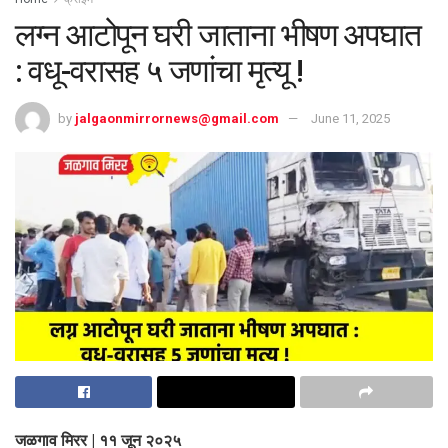
लग्न आटोपून घरी जाताना भीषण अपघात
: वधू-वरासह ५ जणांचा मृत्यू !
by
jalgaonmirrornews@gmail.com
June 11, 2025
जळगाव मिरर | ११ जून २०२५