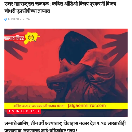
उत्तर महाराष्ट्रात खळबळ : कथित ऑडिओ क्लिप प्रकरणी विजय
चौधरी एलसीबीच्या ताब्यात
AUGUST 7, 2026
UNCATEGORIZED
लग्नाचे आमिष, तीन वर्षे अत्याचार; विवाहास नकार देत १.१० लाखांचीही
फसवणूक, तरुणासह आई-वडिलांवर गुन्हा !