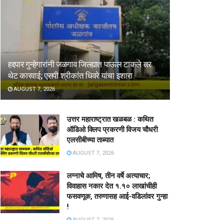
हद्दपार गुन्हेगारांनी जळगाव जिल्ह्यात पाऊल टाकले तर
थेट कारवाई; एसपी श्रीकांत धिवरे यांचा इशारा
AUGUST 7, 2026
उत्तर महाराष्ट्रात खळबळ : कथित
ऑडिओ क्लिप प्रकरणी विजय चौधरी
एलसीबीच्या ताब्यात
AUGUST 7, 2026
लग्नाचे आमिष, तीन वर्षे अत्याचार;
विवाहास नकार देत १.१० लाखांचीही
फसवणूक, तरुणासह आई-वडिलांवर गुन्हा
!
AUGUST 7, 2026