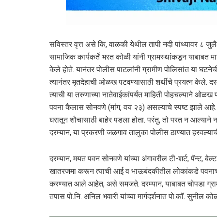
सविस्तर वृत्त असे कि, वाळकी येथील तापी नदी पांथ्यावर ८ जुल
सामाजिक कार्यकर्ते भरत कोळी यांनी ग्रामस्थांकडून याबाबत
केले होते. यानंतर पोलीस पाटलांनी ग्रामीण पोलिसांत या घटने
त्यानंतर मृतदेहाची ओळख पटवण्यासाठी शर्थीचे प्रयत्न केले. दर
त्याची या तरुणाच्या नातेवाईकांपर्यंत माहिती पोहचल्याने 
पवना कैलास सोनवणे (मांग, वय २३) असल्याचे स्पष्ट झाले आह
घरातून शौचासाठी बाहेर पडला होता. परंतु, तो परत न आल्याने 
दरम्यान, या प्रकरणी जळगाव तालुका पोलीस ठाण्यात हरवल्याच
दरम्यान, मयत पवन सोनवणे यांच्या अंगावरील टी-शर्ट, पॅन्ट, ब
खातरजमा करून त्याची आई व भाऊबंदकीतील लोकांकडे पवनाचा 
करण्यात आले आहेत, असे समजते. दरम्यान, याबाबत चोपडा ग्रा
तपास पो.नि. अनिल भवारी यांच्या मार्गदर्शनात पो.कॉ. सुनील को