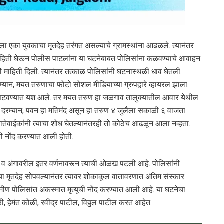
ैला एका युवकाचा मृतदेह तरंगत असल्याचे ग्रामस्थांना आढळले. त्यानंतर
 माहिती घेऊन पोलीस पाटलांना या घटनेबाबत पोलिसांना कळवण्याचे आवाहन
ची माहिती दिली. त्यानंतर तत्काळ पोलिसांनी घटनास्थळी धाव घेतली.
म्यान, मयत तरुणाचा फोटो सोशल मीडियाच्या ग्रुपद्वारे व्हायरल झाला.
ओळख पटवण्यात यश आले. तर मयत तरुण हा जळगाव तालुक्यातील आवार येथील
े. दरम्यान, पवन हा मतिमंद असून हा तरुण ४ जुलैला सकाळी ६ वाजता
नातेवाईकांनी त्याचा शोध घेतल्यानंतरही तो कोठेच आढळून आला नव्हता.
ी नोंद करण्यात आली होती.
ेल्ट व अंगावरील इतर वर्णनावरून त्याची ओळख पटली आहे. पोलिसांनी
मृतदेह सोपवल्यानंतर त्यावर शोकाकूल वातावरणात अंतिम संस्कार
मीण पोलिसांत अकस्मात मृत्यूची नोंद करण्यात आली आहे. या घटनेचा
ळी, हेमंत कोळी, रवींद्र पाटील, विठ्ठल पाटील करत आहेत.