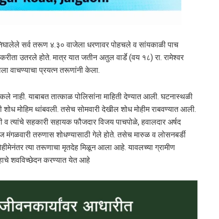
ा निघालेले सर्व तरूण ४.३० वाजेला धरणावर पोहचले व सांयकाळी पाच
रीता उतरले होते. मात्र यात जतीन अतुल वार्डे (वय १८) रा. रामेश्वर
 वाचण्याचा प्रयत्न तरूणांनी केला.
शकले नाही. याबाबत तात्काळ पोलिसांना माहिती देण्यात आली. घटनास्थळी
ी शोध मोहिम थांबवली. तसेच सोमवारी देखील शोध मोहीम राबवण्यात आली.
ंनी व त्यांचे सहकारी सहायक फौजदार विजय पाचपोळे, हवालदार अर्षद
मंगळवारी तरुणास शोधण्यासाठी गेले होते. तसेच मारुळ व लोसनबर्डी
हीमेनंतर त्या तरूणाचा मृतदेह मिळून आला आहे. यावलच्या ग्रामीण
ेहाचे शवविच्छेदन करण्यात येत आहे