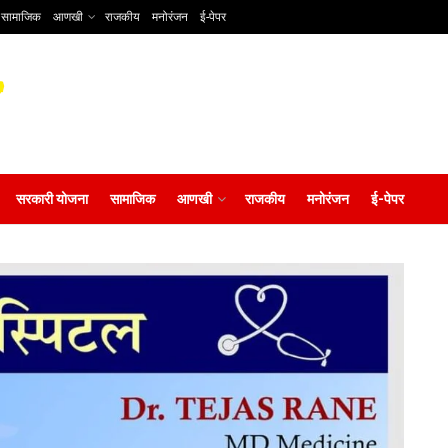
सामाजिक
आणखी
राजकीय
मनोरंजन
ई-पेपर
सरकारी योजना
सामाजिक
आणखी
राजकीय
मनोरंजन
ई-पेपर