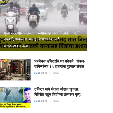
पुन्हा बरसणार पाऊस : जळगावसह सात जिल्ह्यांना ‘यलो
अलर्ट’; वादळी वाऱ्यासह विजांचा इशारा !
AUGUST 8, 2026
भरदिवसा डॉक्टरांचे घर फोडले : रोकड-
दागिन्यांसह ६५ हजारांचा मुद्देमाल लंपास
AUGUST 8, 2026
ट्रॅक्टर मागे घेताना अंदाज चुकला;
विहिरीत पडून शिंदीच्या तरुणाचा मृत्यू
AUGUST 8, 2026