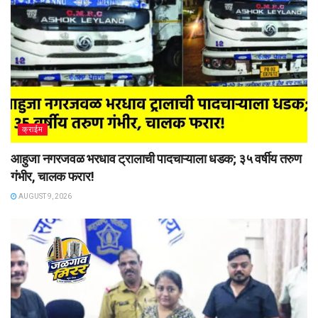
क्राईम
आहुजा नगरजवळ भरधाव ट्रालाची पादचाऱ्याला धडक; ३५ वर्षीय तरुण
गंभीर, चालक फरार!
AUGUST 9, 2026