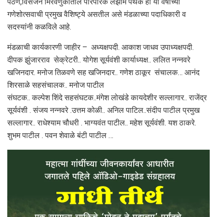
पठण,विसर्जन मिरवणुकीतील पारंपरिक लेझीम पथक ही या वर्षीच्या
गणेशोत्सवाची प्रमुख वैशिष्ट्ये असतील असे मंडळाच्या पदाधिकारी व
सदस्यांनी कळविले आहे.
मंडळाची कार्यकारणी जाहीर – अध्यक्षपदी. आकाश जाधव उपाध्यक्षपदी.
दीपक झुंजारराव सेक्रेटरी.. योगेश सूर्यवंशी कार्याध्यक्ष.. ललित नन्नवरे
खजिनदार. मनोज तिळवणे सह खजिनदार.. गणेश ठाकूर संचालक… आनंद
शिरसाळे सहसंचालक.. मनोज पाटील
संघटक.. कल्पेश शिंदे सहसंघटक..मंगेश लोखंडे कायदेशीर सल्लागार.. राजेंद्र
सूर्यवंशी . संजय नन्नवरे .उत्तम कोळी.. अनिल पाटिल..संदीप पाटील प्रमुख
सल्लागार.. राधेश्याम चौधरी . भाग्यवंत पाटील.. महेश सूर्यवंशी. यश ठाकरे.
शुभम पाटील . पवन शेवाळे बंटी पाटील …