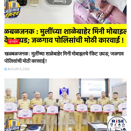
क्राईम
खळबळजनक : मुलींच्या शाळेबाहेर मिनी मोबाइलचे रॅकेट उघड; जळगाव
पोलिसांची मोठी कारवाई !
AUGUST 6, 2026