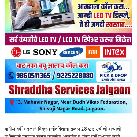
मागील वर्षी मंडळाने विक्रम नोंदवितांना तब्बल 28 फूट उंचीची बाप्पाची
छ.शिवाजी महाराज यांच्या रुपातील आकर्षक व सुंदर मूर्ती स्थापन केली