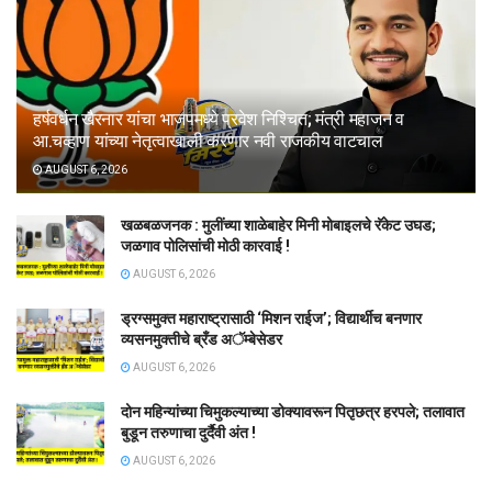
हर्षवर्धन खैरनार यांचा भाजपमध्ये प्रवेश निश्चित; मंत्री महाजन व
आ.चव्हाण यांच्या नेतृत्वाखाली करणार नवी राजकीय वाटचाल
AUGUST 6, 2026
खळबळजनक : मुलींच्या शाळेबाहेर मिनी मोबाइलचे रॅकेट उघड;
जळगाव पोलिसांची मोठी कारवाई !
AUGUST 6, 2026
ड्रग्समुक्त महाराष्ट्रासाठी ‘मिशन राईज’; विद्यार्थीच बनणार
व्यसनमुक्तीचे ब्रँड अॅम्बेसेडर
AUGUST 6, 2026
दोन महिन्यांच्या चिमुकल्याच्या डोक्यावरून पितृछत्र हरपले; तलावात
बुडून तरुणाचा दुर्दैवी अंत !
AUGUST 6, 2026