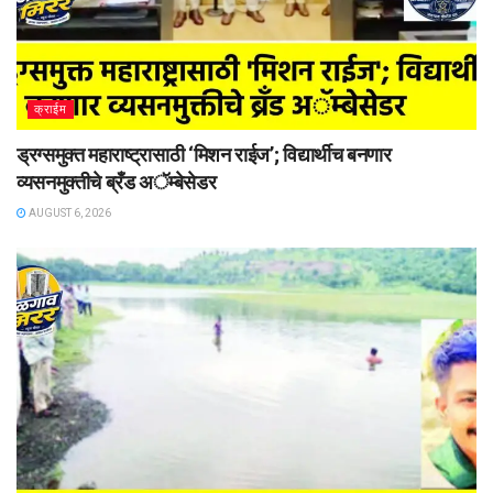
क्राईम
ड्रग्समुक्त महाराष्ट्रासाठी ‘मिशन राईज’; विद्यार्थीच बनणार
व्यसनमुक्तीचे ब्रँड अॅम्बेसेडर
AUGUST 6, 2026