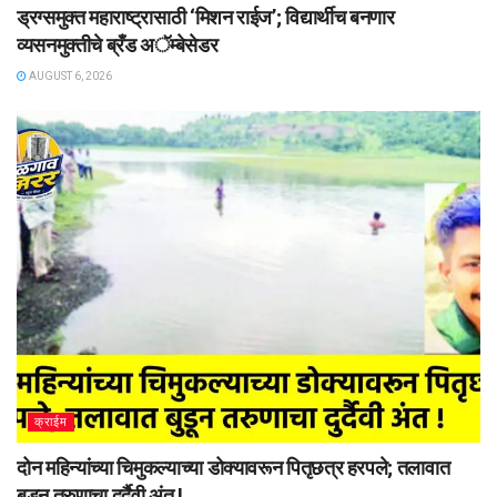
ड्रग्समुक्त महाराष्ट्रासाठी ‘मिशन राईज’; विद्यार्थीच बनणार
व्यसनमुक्तीचे ब्रँड अॅम्बेसेडर
AUGUST 6, 2026
क्राईम
दोन महिन्यांच्या चिमुकल्याच्या डोक्यावरून पितृछत्र हरपले; तलावात
बुडून तरुणाचा दुर्दैवी अंत !