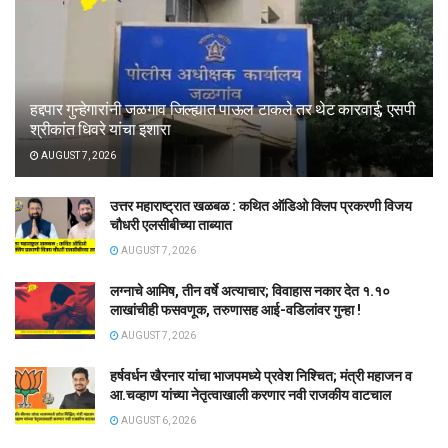
हद्दपार गुन्हेगारांनी जळगाव जिल्ह्यात पाऊल टाकले तर थेट कारवाई; एसपी
श्रीकांत धिवरे यांचा इशारा
AUGUST 7, 2026
उत्तर महाराष्ट्रात खळबळ : कथित ऑडिओ क्लिप प्रकरणी विजय
चौधरी एलसीबीच्या ताब्यात
AUGUST 7, 2026
लग्नाचे आमिष, तीन वर्षे अत्याचार; विवाहास नकार देत १.१०
लाखांचीही फसवणूक, तरुणासह आई-वडिलांवर गुन्हा !
AUGUST 7, 2026
हर्षवर्धन खैरनार यांचा भाजपमध्ये प्रवेश निश्चित; मंत्री महाजन व
आ.चव्हाण यांच्या नेतृत्वाखाली करणार नवी राजकीय वाटचाल
AUGUST 6, 2026