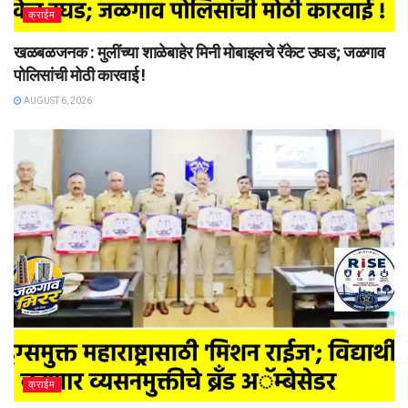
क्राईम
खळबळजनक : मुलींच्या शाळेबाहेर मिनी मोबाइलचे रॅकेट उघड; जळगाव
पोलिसांची मोठी कारवाई !
AUGUST 6, 2026
क्राईम