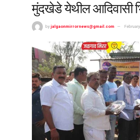
मुंदखेडे येथील आदिवासी 
by
jalgaonmirrornews@gmail.com
February