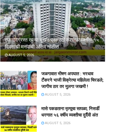
त्या वादग्रस्त खुल्या भूखंड प्रकरणी संस्थाअध्यक्षांना १५
दिवसांची मनपाची अंतिम नोटीस
AUGUST 5, 2026
जळगावात भीषण अपघात : भरधाव
टँकरने भाजी विक्रेत्या महिलेला चिरडले;
जागीच ठार तर मुलगा जखमी !
AUGUST 5, 2026
मासे पकडताना मृत्यूचा सापळा; निसर्डी
धरणात ५६ वर्षीय व्यक्तीचा दुर्दैवी अंत
AUGUST 5, 2026