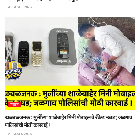
AUGUST 7, 2026
क्राईम
खळबळजनक : मुलींच्या शाळेबाहेर मिनी मोबाइलचे रॅकेट उघड; जळगाव
पोलिसांची मोठी कारवाई !
AUGUST 6, 2026