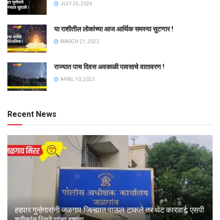
JULY 26, 2024
या राशीतील लोकांच्या आज आर्थिक समस्या सुटणार !
MARCH 21, 2023
राज्यात पाच दिवस अवकाळी पावसाचे वातावरण !
APRIL 10, 2023
Recent News
हद्दपार गुन्हेगारांनी जळगाव जिल्ह्यात पाऊल टाकले तर थेट कारवाई; एसपी
श्रीकांत धिवरे यांचा इशारा