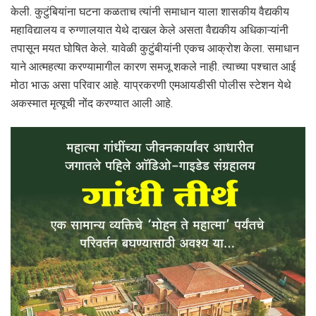
केली. कुटुंबियांना घटना कळताच त्यांनी समाधान याला शासकीय वैद्यकीय
महाविद्यालय व रुग्णालयात येथे दाखल केले असता वैद्यकीय अधिकाऱ्यांनी
तपासून मयत घोषित केले. यावेळी कुटुंबीयांनी एकच आक्रोश केला. समाधान
याने आत्महत्या करण्यामागील कारण समजू शकले नाही. त्याच्या पश्चात आई
मोठा भाऊ असा परिवार आहे. याप्रकरणी एमआयडीसी पोलीस स्टेशन येथे
अकस्मात मृत्यूची नोंद करण्यात आली आहे.