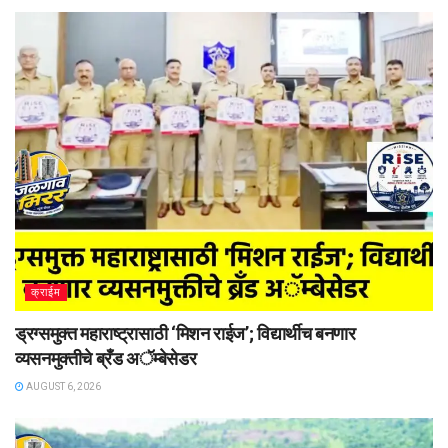
क्राईम
ड्रग्समुक्त महाराष्ट्रासाठी ‘मिशन राईज’; विद्यार्थीच बनणार
व्यसनमुक्तीचे ब्रँड अॅम्बेसेडर
AUGUST 6, 2026