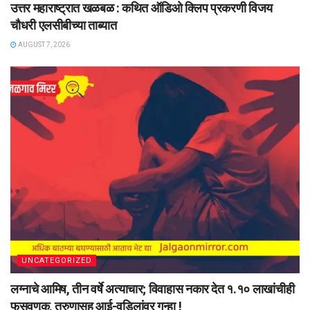
उत्तर महाराष्ट्रात खळबळ : कथित ऑडिओ क्लिप प्रकरणी विजय
चौधरी एलसीबीच्या ताब्यात
AUGUST 7, 2026
UNCATEGORIZED
लग्नाचे आमिष, तीन वर्षे अत्याचार; विवाहास नकार देत १.१० लाखांचीही
फसवणूक, तरुणासह आई-वडिलांवर गुन्हा !