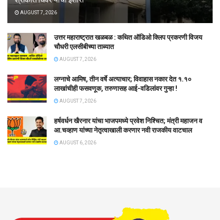
AUGUST 7, 2026
उत्तर महाराष्ट्रात खळबळ : कथित ऑडिओ क्लिप प्रकरणी विजय
चौधरी एलसीबीच्या ताब्यात
AUGUST 7, 2026
लग्नाचे आमिष, तीन वर्षे अत्याचार; विवाहास नकार देत १.१०
लाखांचीही फसवणूक, तरुणासह आई-वडिलांवर गुन्हा !
AUGUST 7, 2026
हर्षवर्धन खैरनार यांचा भाजपमध्ये प्रवेश निश्चित; मंत्री महाजन व
आ.चव्हाण यांच्या नेतृत्वाखाली करणार नवी राजकीय वाटचाल
AUGUST 6, 2026