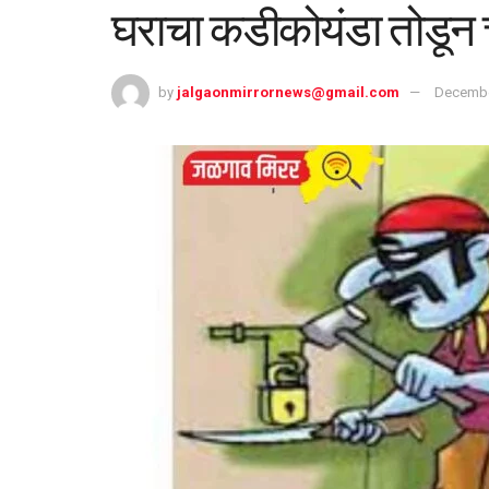
घराचा कडीकोयंडा तोडून च
by
jalgaonmirrornews@gmail.com
Decembe