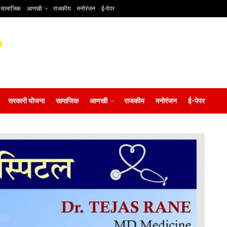
सामाजिक
आणखी
राजकीय
मनोरंजन
ई-पेपर
सरकारी योजना
सामाजिक
आणखी
राजकीय
मनोरंजन
ई-पेपर