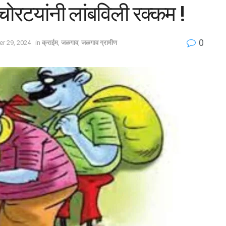
ोरटयांनी लांबविली रक्कम !
0
r 29, 2024
in
क्राईम
,
जळगाव
,
जळगाव ग्रामीण