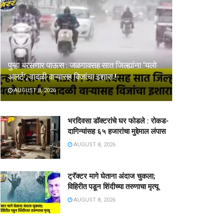
पुन्हा बरसणार पाऊस : जळगावसह सात जिल्ह्यांना ‘यलो
अलर्ट’; वादळी वाऱ्यासह विजांचा इशारा !
AUGUST 8, 2026
भरदिवसा डॉक्टरांचे घर फोडले : रोकड-
दागिन्यांसह ६५ हजारांचा मुद्देमाल लंपास
AUGUST 8, 2026
ट्रॅक्टर मागे घेताना अंदाज चुकला;
विहिरीत पडून शिंदीच्या तरुणाचा मृत्यू
AUGUST 8, 2026