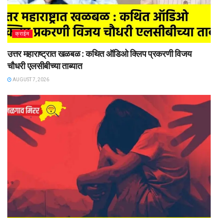
क्राईम
उत्तर महाराष्ट्रात खळबळ : कथित ऑडिओ क्लिप प्रकरणी विजय
चौधरी एलसीबीच्या ताब्यात
AUGUST 7, 2026