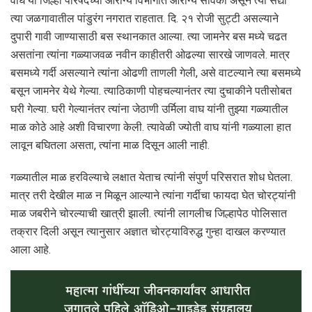
वाघ या जिल्हा परिषदेच्या आरोग्य विभागात आरोग्य सेविका असून त्या सद्या
त्या जळगावातील पांडुरंग नगरात राहतात. दि. २१ रोजी सुट्टी असल्याने
दुपारी गावी जाण्यासाठी बस स्थानकात आल्या. त्या जामनेर बस मध्ये चढत
असतांना त्यांना गळ्याजवळ नवीन काहीतरी ओढल्या सारखे जाणवले. मात्र
बसमध्ये गर्दी असल्याने त्यांना ओढणी ताणली गेली, असे वाटल्याने त्या बसमध्ये
बसून जामनेर येथे गेल्या. त्याठिकाणी पोहचल्यानंतर त्या दुचाकीने पतीसोबत
घरी गेल्या. घरी गेल्यानंतर त्यांना जेठाणी उर्मिला वाघ यांनी तुझ्या गळ्यातील
माळ कोठे आहे अशी विचारणा केली. त्यावेळी ज्योती वाघ यांनी गळ्याला हात
लावून बघितला असता, त्यांना माळ दिसून आली नाही.
गळ्यातील माळ हरविल्याचे लक्षात येताच त्यांनी संपुर्ण परिसरात शोध घेतला.
मात्र तरी देखील माळ न मिळून आल्याने त्यांना गर्दीचा फायदा घेत चोरट्यांनी
माळ जबरीने चोरल्याची खात्री झाली. त्यांनी लागलीच जिल्हापेठ पोलिसात
तक्रार दिली असून त्यानुसार अज्ञात चोरट्याविरुद्ध गुन्हा दाखल करण्यात
आला आहे.