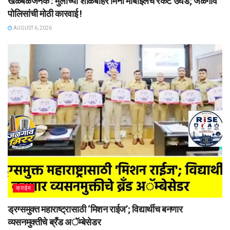
खळबळजनक : मुलींच्या शाळेबाहेर मिनी मोबाइलचे रॅकेट उघड; जळगाव
पोलिसांची मोठी कारवाई !
AUGUST 6, 2026
क्राईम
ड्रग्समुक्त महाराष्ट्रासाठी ‘मिशन राईज’; विद्यार्थीच बनणार
व्यसनमुक्तीचे ब्रँड अॅम्बेसेडर