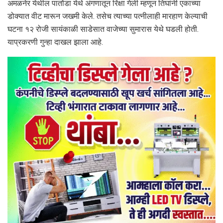
अमळनेर येथील पातोंडा येथे अंगणातून रिक्षा गेली म्हणून तिघांनी एकाच्या
डोक्यात वीट मारून जखमी केले. तसेच त्याच्या पत्नीलाही मारहाण केल्याची
घटना १२ रोजी सायंकाळी साडेसात वाजेच्या सुमारास येथे घडली होती.
याप्रकरणी गुन्हा दाखल झाला आहे.