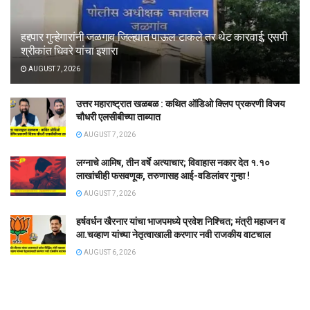
हद्दपार गुन्हेगारांनी जळगाव जिल्ह्यात पाऊल टाकले तर थेट कारवाई; एसपी
श्रीकांत धिवरे यांचा इशारा
AUGUST 7, 2026
उत्तर महाराष्ट्रात खळबळ : कथित ऑडिओ क्लिप प्रकरणी विजय
चौधरी एलसीबीच्या ताब्यात
AUGUST 7, 2026
लग्नाचे आमिष, तीन वर्षे अत्याचार; विवाहास नकार देत १.१०
लाखांचीही फसवणूक, तरुणासह आई-वडिलांवर गुन्हा !
AUGUST 7, 2026
हर्षवर्धन खैरनार यांचा भाजपमध्ये प्रवेश निश्चित; मंत्री महाजन व
आ.चव्हाण यांच्या नेतृत्वाखाली करणार नवी राजकीय वाटचाल
AUGUST 6, 2026