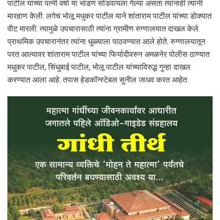
पाटील यांच्या पत्नी वर्षा या भांडण सोडवायला गेल्या असता त्यांनाही त्यांनी
मारहाण केली. लगेच भोलू मधुकर पाटील याने शांताराम पाटील यांच्या डोक्यात
वीट मारली. त्यामुळे उपचारासाठी त्यांना ग्रामीण रुग्णालयात दाखल केले.
प्राथमिक उपचारानंतर त्यांना धुळ्याला पाठवण्यात आले होते. रुग्णालयातून
परत आल्यावर शांताराम पाटील यांच्या फिर्यादीवरुन अमळनेर पोलीस ठाण्यात
मधुकर पाटील, सिंधुबाई पाटील, भोलू पाटील यांच्याविरुद्ध गुन्हा दाखल
करण्यात आला आहे. तपास हेडकॉन्स्टेबल सुनील जाधव करत आहेत.