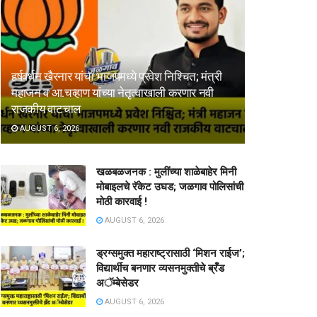
हर्षवर्धन खैरनार यांचा भाजपमध्ये प्रवेश निश्चित; मंत्री
महाजन व आ.चव्हाण यांच्या नेतृत्वाखाली करणार नवी
राजकीय वाटचाल
AUGUST 6, 2026
खळबळजनक : मुलींच्या शाळेबाहेर मिनी
मोबाइलचे रॅकेट उघड; जळगाव पोलिसांची
मोठी कारवाई !
AUGUST 6, 2026
ड्रग्समुक्त महाराष्ट्रासाठी ‘मिशन राईज’;
विद्यार्थीच बनणार व्यसनमुक्तीचे ब्रँड
अॅम्बेसेडर
AUGUST 6, 2026