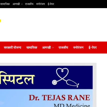
सामाजिक
आणखी
राजकीय
मनोरंजन
ई-पेपर
सरकारी योजना
सामाजिक
आणखी
राजकीय
मनोरंजन
ई-पेपर