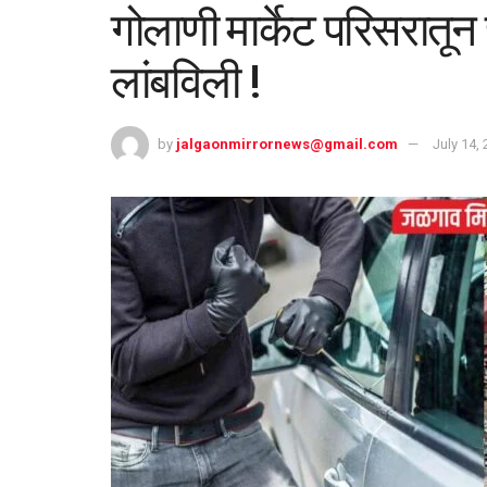
गोलाणी मार्केट परिसरातून
लांबविली !
by
jalgaonmirrornews@gmail.com
July 14,