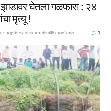
ने झाडावर घेतला गळफास : २४
ा मृत्यू !
0
2025
in
क्राईम
,
जळगाव
,
जळगाव ग्रामीण
,
ब्रेकिंग
,
राजकीय
,
राज्य