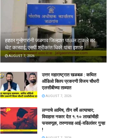
हद्दपार गुन्हेगारांनी जळगाव जिल्ह्यात पाऊल टाकले तर
थेट कारवाई; एसपी श्रीकांत धिवरे यांचा इशारा
AUGUST 7, 2026
उत्तर महाराष्ट्रात खळबळ : कथित
ऑडिओ क्लिप प्रकरणी विजय चौधरी
एलसीबीच्या ताब्यात
AUGUST 7, 2026
लग्नाचे आमिष, तीन वर्षे अत्याचार;
विवाहास नकार देत १.१० लाखांचीही
फसवणूक, तरुणासह आई-वडिलांवर गुन्हा
!
AUGUST 7, 2026