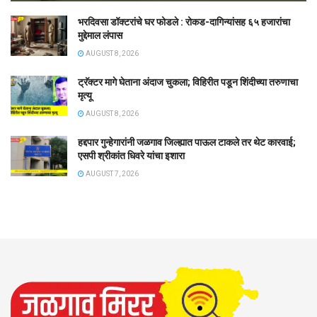
भरदिवसा डॉक्टरांचे घर फोडले : रोकड-दागिन्यांसह ६५ हजारांचा
मुद्देमाल लंपास
AUGUST 8, 2026
ट्रॅक्टर मागे घेताना अंदाज चुकला; विहिरीत पडून शिंदीच्या तरुणाचा
मृत्यू
AUGUST 8, 2026
हद्दपार गुन्हेगारांनी जळगाव जिल्ह्यात पाऊल टाकले तर थेट कारवाई;
एसपी श्रीकांत धिवरे यांचा इशारा
AUGUST 7, 2026