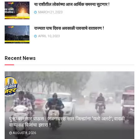
या राशीतील लोकांच्या आज आर्थिक समस्या सुटणार !
MARCH 21, 2023
राज्यात पाच दिवस अवकाळी पावसाचे वातावरण !
APRIL 10, 2023
Recent News
पुन्हा बरसणार पाऊस : जळगावसह सात जिल्ह्यांना ‘यलो अलर्ट’; वादळी
वाऱ्यासह विजांचा इशारा !
AUGUST 8, 2026