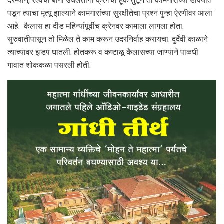
दरम्यान, रेल्वेची बोगी उचलतांना क्रेनचा हूक तुटून तो कामगाराच्या डोक्यात
पडून त्याचा मृत्यू झाल्याने कामगारांच्या सुरक्षीतेचा प्रश्न पुन्हा ऐरणीवर आला
आहे. कैलास हा दीड महिन्यांपूर्वीच क्रेनवर कामाला लागला होता.
सुरुवातीपासून तो मिळेल ते काम करून उदरनिर्वाह करायचा. दुर्देवी काळाने
त्याच्यावर झडप घातली. होतकरू व कष्टाळू कैलासच्या जाण्याने पाळधी
गावात शोककळा पसरली होती.