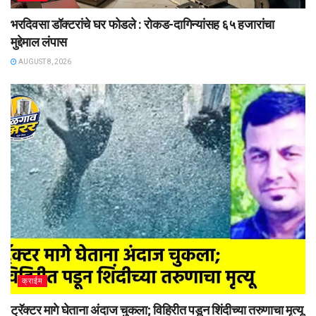
भरदिवसा डॉक्टरांचे घर फोडले : रोकड-दागिन्यांसह ६५ हजारांचा
मुद्देमाल लंपास
AUGUST 8, 2026
क्राईम
ट्रॅक्टर मागे घेताना अंदाज चुकला; विहिरीत पडून शिंदीच्या तरुणाचा मृत्यू